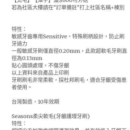
【北屯】【潭子】滿$600可外送
若為社區大樓請在"訂單備註"打上社區名稱+棟別
特性：
敏感牙齒專用Sensitive，特殊刷柄設計，防止刷
牙過力
一般敏感牙刷僅直徑0.20mm，此款超軟毛牙刷直
徑為0.13mm
貼心圓頭處理，不傷牙齦
以上資料來自產品上印刷
牙刷刷毛非常柔軟，採杜邦刷毛，適合牙齦受傷患
者使用。
台灣製造，10年效期
Seasons柔尖軟毛(牙齦護理牙刷)
特性：