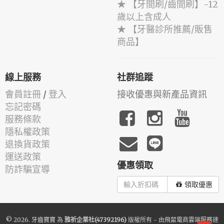
★ 【牙間刷/齒間刷】-12
歲以上含成人
★ 【牙醫診所推薦/販售
商品】
線上服務
社群追蹤
會員註冊
/
登入
接收優惠與新產品資訊
忘記密碼
服務條款
隱私權政策
退換貨政策
運送政策
優惠領取
防詐騙宣導
領取優惠
© 2026.
牙齒寶寶
為
雅祈企業社(47392196)
版權所有 - 由
飛鼠電商雲端服務
建