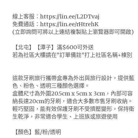
線上客服：https://lin.ee/L2DTvaj
免費通話：https://lin.ee/rHtrehK
(立即詢問可將以上連結複製貼上瀏覽器即可開啟)
【北屯】【潭子】滿$600可外送
若為社區大樓請在"訂單備註"打上社區名稱+棟別
這款牙刷旅行攜帶盒專為外出與旅行設計，提供藍
色、粉色、透明三種顏色選擇。
盒體尺寸為外圍20.5cm x 5cm x 3cm，內部可容
納長達20cm的牙刷，適合大多數市售牙刷收納。
輕巧堅固，能有效保護牙刷不受擠壓變形，保持衛
生乾淨，非常適合學生、上班族或旅遊使用
【顏色】藍/粉/透明