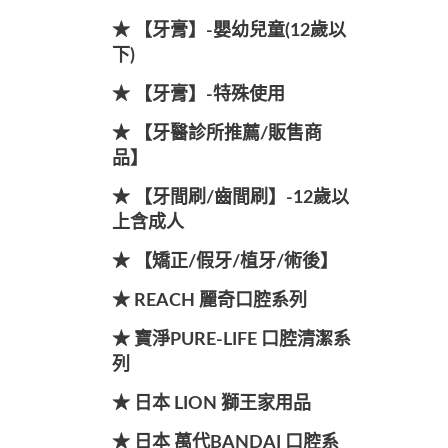
★ 【牙膏】-嬰幼兒童(12歲以
下)
★ 【牙膏】-特殊使用
★ 【牙醫診所推薦/販售商
品】
★ 【牙間刷/齒間刷】-12歲以
上含成人
★ 【矯正/假牙/植牙/術後】
★ REACH 麗奇口腔系列
★ 寶淨PURE-LIFE 口腔清潔系
列
★ 日本 LION 獅王家用品
★ 日本 萬代BANDAI 口腔系