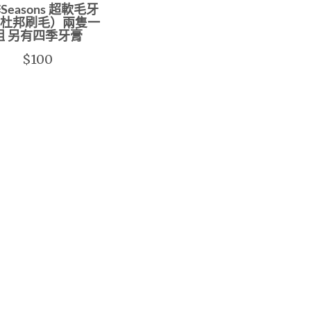
Seasons 超軟毛牙
杜邦刷毛）兩隻一
組 另有四季牙膏
$100