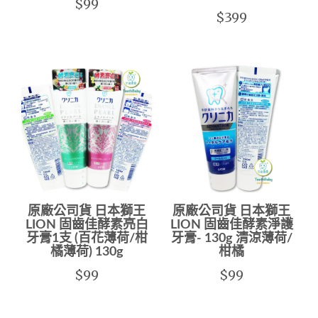
$99
$399
原廠公司貨 日本獅王
原廠公司貨 日本獅王
LION 固齒佳酵素亮白
LION 固齒佳酵素淨護
牙膏1支 (百花薄荷/柑
牙膏- 130g 清涼薄荷/
橘薄荷) 130g
柑橘
$99
$99