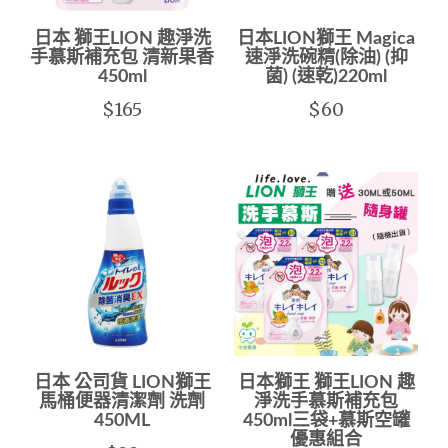
日本 獅王LION 趣淨洗
日本LION獅王 Magica
手慕斯補充包 清新果香
速淨洗碗精(除油) (抑
450ml
菌) (速乾)220ml
$165
$60
日本 公司貨 LION獅王
日本獅王 獅王LION 趣
馬桶便器清潔劑 洗劑
淨洗手慕斯補充包
450ML
450ml三袋+慕斯空罐
優惠組合