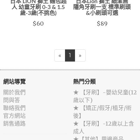
日本 LION 獅王 麵包超
日本Lion 獅王 細潔無
人 幼童牙刷 0-3 & 1.5
隱角牙刷一支 標準刷頭
歲-3歲(不挑色)
&小刷頭可選
$60
$89
«
1
»
網站導覽
熱門分類
關於我們
★ 【牙刷】-嬰幼兒童(12
問與答
歲以下)
聯絡我們
★ 【矯正/假牙/植牙/術
官方網站
後】
銷售通路
★ 【牙刷】-12歲以上含
成人
★【其他】周邊商品