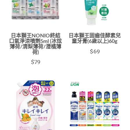
日本獅王NONIO終結
日本獅王固齒佳酵素兒
口氣淨涼噴劑5ml (冰炫
童牙膏(6歲以上)60g
薄荷/清梨薄荷/澄橘薄
$69
荷)
$79