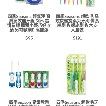
四季Seasons 超氟淨 寬
四季Seasons 超軟毛 晶
扁高效能牙線 50m 超
炫炭螺旋柔尖牙刷 備長
滑扁線 體積小輕巧好收
炭刷毛 螺旋刷毛 六支
納 另有歐樂B 高露潔
入盒裝
$95
$191
四季Season 兒童歡樂
四季Seasons 超軟毛牙