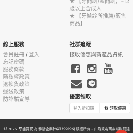
★ 【牙間刷/齒間刷】-12
歲以上含成人
★ 【牙醫診所推薦/販售
商品】
線上服務
社群追蹤
會員註冊
/
登入
接收優惠與新產品資訊
忘記密碼
服務條款
隱私權政策
退換貨政策
運送政策
優惠領取
防詐騙宣導
領取優惠
© 2026.
牙齒寶寶
為
雅祈企業社(47392196)
版權所有 - 由
飛鼠電商雲端服務
建