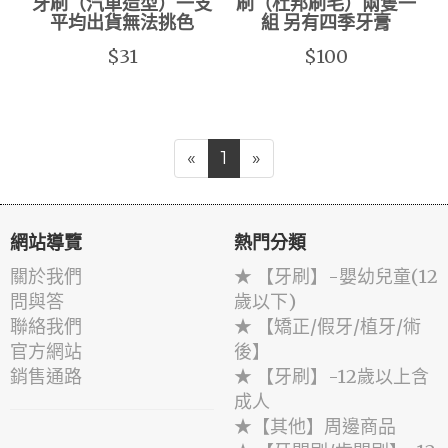
牙刷（汽車造型）一支
刷（杜邦刷毛）兩隻一
平均出貨無法挑色
組 另有四季牙膏
$31
$100
«
1
»
網站導覽
熱門分類
關於我們
★ 【牙刷】-嬰幼兒童(12
問與答
歲以下)
聯絡我們
★ 【矯正/假牙/植牙/術
官方網站
後】
銷售通路
★ 【牙刷】-12歲以上含
成人
★【其他】周邊商品