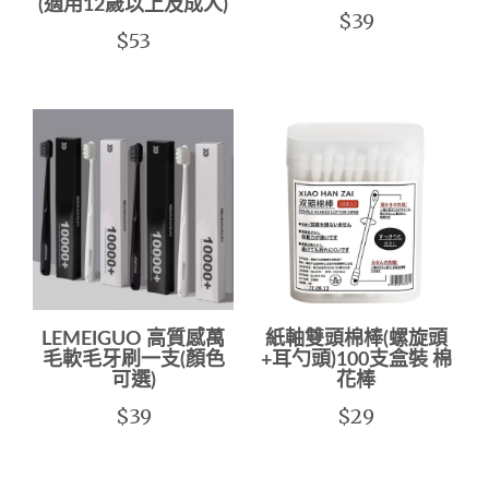
(適用12歲以上及成人)
$39
$53
LEMEIGUO 高質感萬
紙軸雙頭棉棒(螺旋頭
毛軟毛牙刷一支(顏色
+耳勺頭)100支盒裝 棉
可選)
花棒
$39
$29