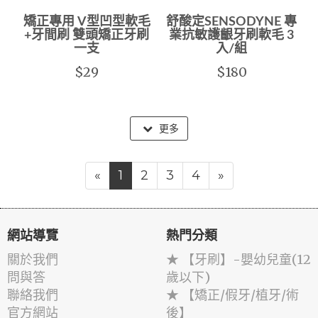
矯正專用 V型凹型軟毛
舒酸定SENSODYNE 專
+牙間刷 雙頭矯正牙刷
業抗敏護齦牙刷軟毛 3
一支
入/組
$29
$180
更多
«
1
2
3
4
»
網站導覽
熱門分類
關於我們
★ 【牙刷】-嬰幼兒童(12
問與答
歲以下)
聯絡我們
★ 【矯正/假牙/植牙/術
官方網站
後】