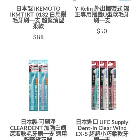
日本製 IKEMOTO
Y-Kelin 外出攜帶式 矯
IKMT IKT-0132 白馬鬃
正專用摺疊U型軟毛牙
毛牙刷一支 超緊湊型
刷一支
柔軟
$50
$88
日本製 可麗淨
日本進口 UFC Supply
CLEARDENT 加強臼齒
Dent-in Clear Wind
深潔軟毛牙刷一支 適用
EX-S 超超小巧柔軟牙