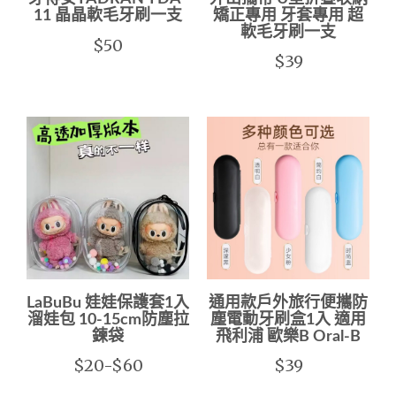
11 晶晶軟毛牙刷一支
矯正專用 牙套專用 超
軟毛牙刷一支
$50
$39
LaBuBu 娃娃保護套1入
通用款戶外旅行便攜防
溜娃包 10-15cm防塵拉
塵電動牙刷盒1入 適用
鍊袋
飛利浦 歐樂B Oral-B
$20-$60
$39