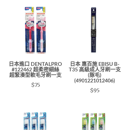
日本進口 DENTALPRO
日本 惠百施 EBISU B-
#122462 超柔密細絲
T35 高級成人牙刷一支
超緊湊型軟毛牙刷一支
(豚毛)
(4901221012406)
$75
$95