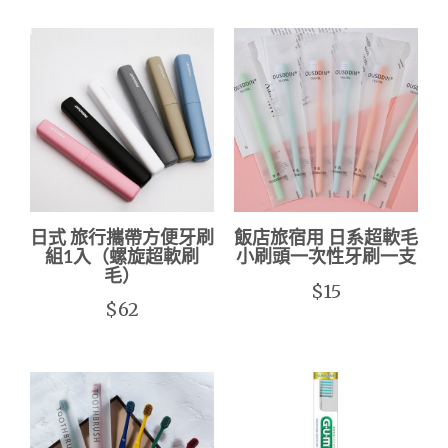
日式 旅行攜帶方便牙刷
飯店旅宿用 日系超軟毛
組1入（螺旋超軟刷
小刷頭一次性牙刷一支
毛）
$15
$62