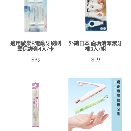
適用歐樂B電動牙刷刷
外銷日本 齒垢清潔潔牙
頭保護套4入/卡
棒3入/組
$39
$19