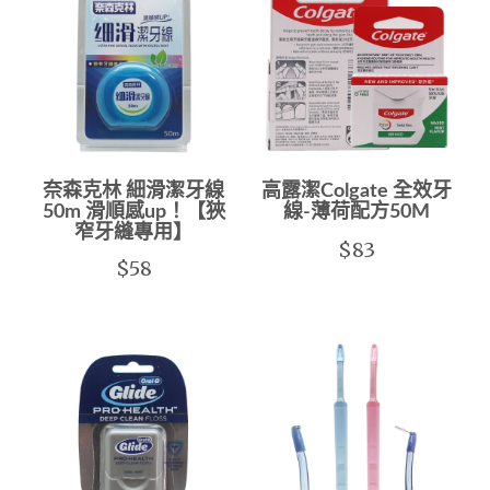
奈森克林 細滑潔牙線
高露潔Colgate 全效牙
50m 滑順感up！【狹
線-薄荷配方50M
窄牙縫專用】
$83
$58