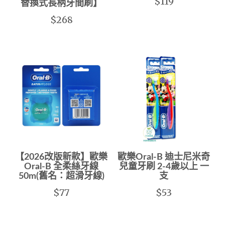
$119
替換式長柄牙間刷】
$268
【2026改版新款】歐樂
歐樂Oral-B 迪士尼米奇
Oral-B 全柔絲牙線
兒童牙刷 2-4歲以上 一
50m(舊名：超滑牙線)
支
$77
$53