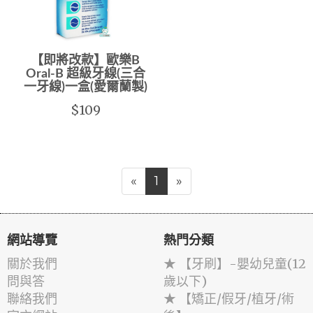
【即將改款】歐樂B
Oral-B 超級牙線(三合
一牙線)一盒(愛爾蘭製)
$109
«
1
»
網站導覽
熱門分類
關於我們
★ 【牙刷】-嬰幼兒童(12
問與答
歲以下)
聯絡我們
★ 【矯正/假牙/植牙/術