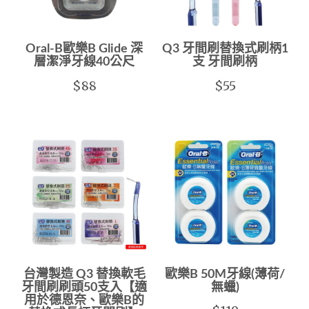
Oral-B歐樂B Glide 深
Q3 牙間刷替換式刷柄1
層潔淨牙線40公尺
支 牙間刷柄
$88
$55
台灣製造 Q3 替換軟毛
歐樂B 50M牙線(薄荷/
牙間刷刷頭50支入【適
無蠟)
用於德恩奈、歐樂B的