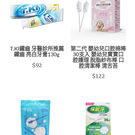
T.KI鐵齒 牙醫診所推薦
第二代 嬰幼兒口腔棉棒
鐵齒 亮白牙膏130g
30支入 嬰幼兒寶寶口
腔護理 脫脂紗布棒 口
$92
腔清潔棒 清舌苔
$122