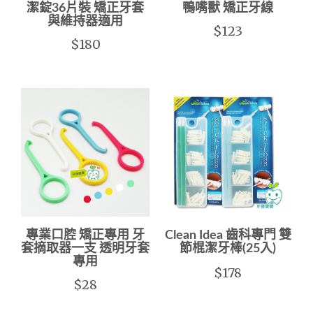
潔錠36片裝 矯正牙套
鴨嘴獸 矯正牙線
與維持器適用
$123
$180
專業口腔 矯正專用 牙
Clean Idea 齒科專門 雙
套摘取器一支 透明牙套
節棍潔牙棒(25入)
專用
$178
$28