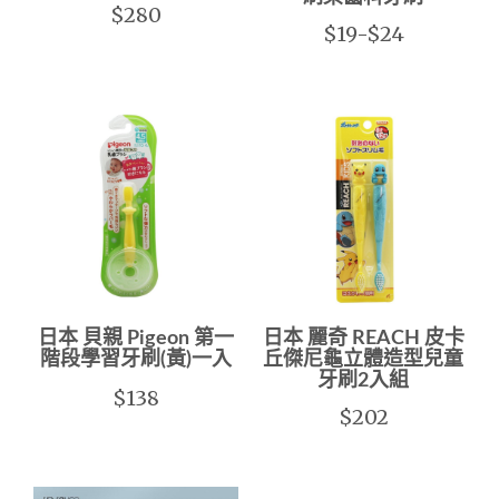
$280
$19-$24
日本 貝親 Pigeon 第一
日本 麗奇 REACH 皮卡
階段學習牙刷(黃)一入
丘傑尼龜立體造型兒童
牙刷2入組
$138
$202