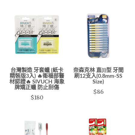
台灣製造 牙套蠟 (紙卡
奈森克林 直(I)型 牙間
精裝版3入) 🔥衛福部醫
刷12支入(0.8mm-SS
材認證🔥 SIVUCH 海象
Size)
牌矯正蠟 防止刮傷
$86
$180