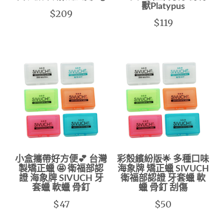
獸Platypus
$209
$119
小盒攜帶好方便💕 台灣
彩殼繽紛版🌟 多種口味
製矯正蠟 🤩 衛福部認
海象牌 矯正蠟 SIVUCH
證 海象牌 SIVUCH 牙
衛福部認證 牙套蠟 軟
套蠟 軟蠟 骨釘
蠟 骨釘 刮傷
$47
$50