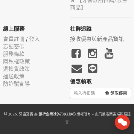
★ 【牙醫診所推薦/販售
商品】
線上服務
社群追蹤
會員註冊
/
登入
接收優惠與新產品資訊
忘記密碼
服務條款
隱私權政策
退換貨政策
運送政策
優惠領取
防詐騙宣導
領取優惠
© 2026.
牙齒寶寶
為
雅祈企業社(47392196)
版權所有 - 由
飛鼠電商雲端服務
建
置