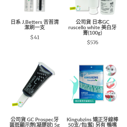
日系 J.Betters 舌苔清
公司貨 日本GC
潔刷一支
ruscello white 美白牙
膏(100g)
$41
$576
公司貨 GC Prospec牙
Kingubzins 矯正牙線棒
菌斑顯示劑(凝膠狀) 5g
50支/包(藍) 另有 鴨嘴