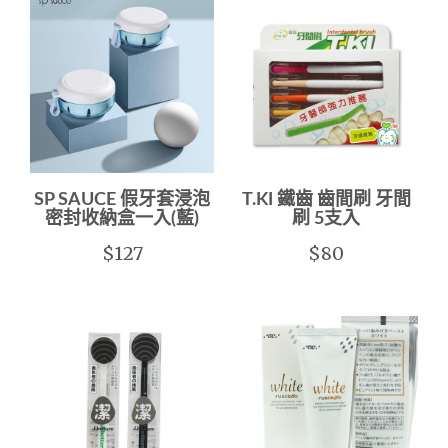
SP SAUCE 假牙套浸泡
T.KI 鐵齒 齒間刷 牙間
密封收納盒一入(藍)
刷 5支入
$127
$80