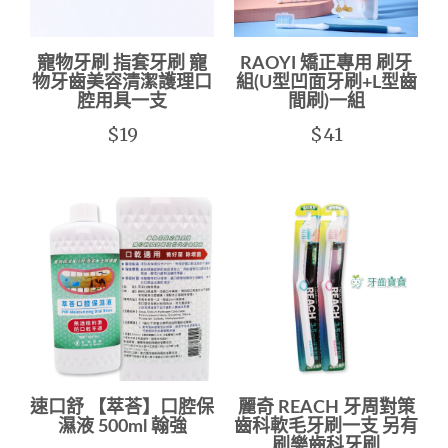
寵物牙刷 指套牙刷 寵
RAOYI 矯正專用 刷牙
物牙齒美容清潔護理口
組(U型凹面牙刷+L型齒
腔用具一支
間刷)一組
$19
$41
速口舒 【萃荅】口腔保
麗奇 REACH 牙周對策
濕液 500ml 翰強
齒科軟毛牙刷一支 另有
刷樂齒科牙刷