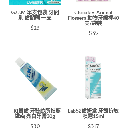
G.U.M 單支包裝 牙間
Chocikes Animal
刷 齒間刷 一支
Flossers 動物牙線棒40
支/袋裝
$23
$45
T.KI鐵齒 牙醫診所推薦
Lab52齒妍堂 牙齒抗敏
鐵齒 亮白牙膏30g
噴霧15ml
$30
$317