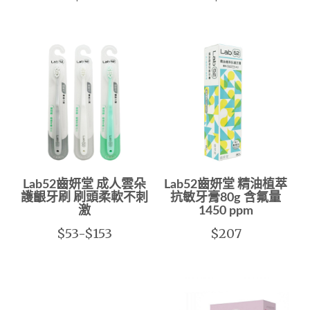
Lab52齒妍堂 成人雲朵
Lab52齒妍堂 精油植萃
護齦牙刷 刷頭柔軟不刺
抗敏牙膏80g 含氟量
激
1450 ppm
$53-$153
$207