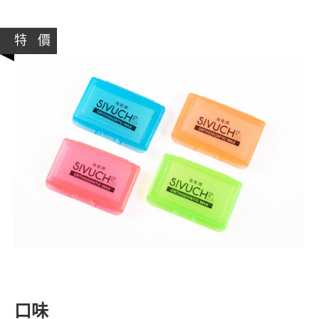
特 價
口味