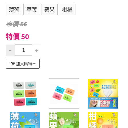
薄荷
草莓
蘋果
柑橘
市價 56
特價 50
加入購物車