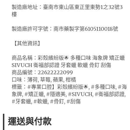
製造廠地址：臺南市東山區東正里東勢1之32號3
樓
製造廠許可字號：南市藥製字第6105110018號
【其他資訊】
商品名稱：彩殼繽紛版🌟 多種口味 海象牌 矯正蠟
SIVUCH 衛福部認證 牙套蠟 軟蠟 骨釘 刮傷
商品編號：22622222099
口味：薄荷, 草莓, 蘋果, 柑橘
標籤：#專業口腔】彩殼繽紛版🌟, #多種口味, #海
象牌, #矯正蠟, #隱適美, #SIVUCH, #衛福部認證,
#牙套蠟, #軟蠟, #骨釘, #刮傷
運送與付款