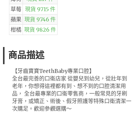
草莓
現貨 9715 件
蘋果
現貨 9746 件
柑橘
現貨 9826 件
商品描述
【牙齒寶寶TeethBaby專業口腔】
全台最完善的口衛店家 從嬰兒到幼兒，從壯年到
老年，你想得這裡都有到、想不到的口腔清潔用
品， 全台最專業的口衛零售商，一般常見的牙刷
牙膏，或矯正、術後、假牙照護等特殊口衛清潔一
次購足。歡迎參觀選購～