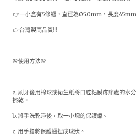
👉一小盒有5條蠟，直徑為Ø5.0mm，長度45mm
👉台灣製高品質!!!
🌸使用方法🌸
a. 刷牙後用棉球或衛生紙將口腔粘膜疼痛處的水分
擦乾。
b. 將手洗乾淨後，取一小塊的保護蠟。
c. 用手指將保護蠟捏成球狀。