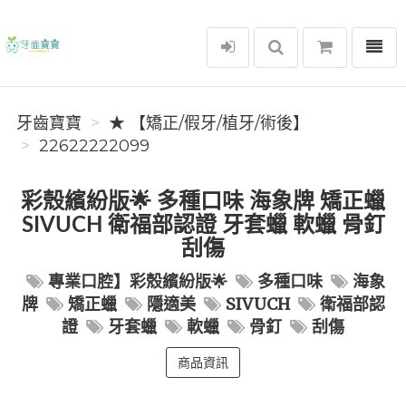
選單
牙齒寶寶
牙齒寶寶
★ 【矯正/假牙/植牙/術後】
22622222099
彩殼繽紛版🌟 多種口味 海象牌 矯正蠟
SIVUCH 衛福部認證 牙套蠟 軟蠟 骨釘
刮傷
專業口腔】彩殼繽紛版🌟
多種口味
海象
牌
矯正蠟
隱適美
SIVUCH
衛福部認
證
牙套蠟
軟蠟
骨釘
刮傷
商品資訊