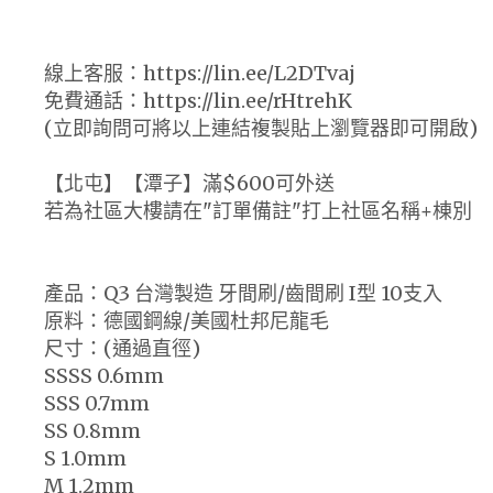
線上客服：https://lin.ee/L2DTvaj
免費通話：https://lin.ee/rHtrehK
(立即詢問可將以上連結複製貼上瀏覽器即可開啟)
【北屯】【潭子】滿$600可外送
若為社區大樓請在"訂單備註"打上社區名稱+棟別
產品：Q3 台灣製造 牙間刷/齒間刷 I型 10支入
原料：德國鋼線/美國杜邦尼龍毛
尺寸：(通過直徑)
SSSS 0.6mm
SSS 0.7mm
SS 0.8mm
S 1.0mm
M 1.2mm