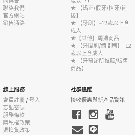
問與答
歲以下)
聯絡我們
★ 【矯正/假牙/植牙/術
官方網站
後】
銷售通路
★ 【牙刷】-12歲以上含
成人
★【其他】周邊商品
★ 【牙間刷/齒間刷】-12
歲以上含成人
★ 【牙醫診所推薦/販售
商品】
線上服務
社群追蹤
會員註冊
/
登入
接收優惠與新產品資訊
忘記密碼
服務條款
隱私權政策
退換貨政策