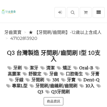
選單
牙齒寶寶
牙齒寶寶
★ 【牙間刷/齒間刷】-12歲以上含成人
47102813920
Q3 台灣製造 牙間刷/齒間刷 I型 10支
入
牙刷
潔牙
清潔
矯正
Oral-B
高露潔
舒酸定
牙齒
口腔衛生
牙膏
牙線
牙間刷
3M
牙寶
Dent-Q
專業L型
牙間刷/齒縫刷/齒間刷
10入
Q3
Q3牙間刷
商品資訊