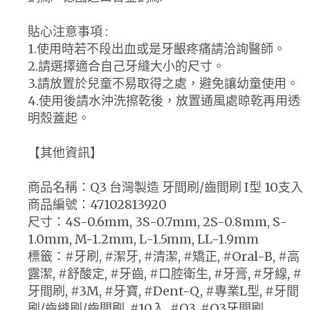
貼心注意事項 :
1.使用時若不段出血或是牙齦疼痛請洽詢醫師。
2.請選擇適合自己牙縫大小的尺寸。
3.請放置於兒童不易取得之處，避免讓幼童使用。
4.使用後請水沖洗擦乾後，放置通風處晾乾再用透
明殼蓋起。
【其他資訊】
商品名稱：Q3 台灣製造 牙間刷/齒間刷 I型 10支入
商品編號：47102813920
尺寸：4S-0.6mm, 3S-0.7mm, 2S-0.8mm, S-
1.0mm, M-1.2mm, L-1.5mm, LL-1.9mm
標籤：#牙刷, #潔牙, #清潔, #矯正, #Oral-B, #高
露潔, #舒酸定, #牙齒, #口腔衛生, #牙膏, #牙線, #
牙間刷, #3M, #牙寶, #Dent-Q, #專業L型, #牙間
刷/齒縫刷/齒間刷, #10入, #Q3, #Q3牙間刷