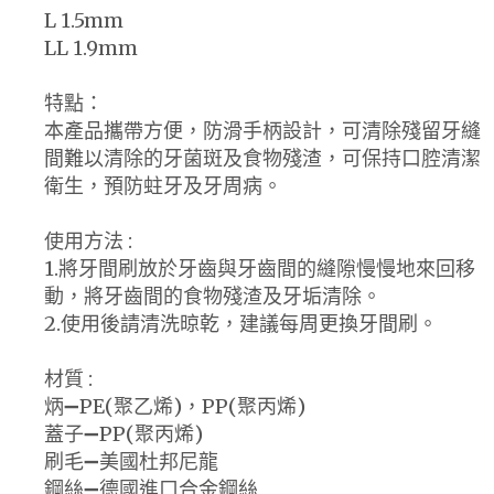
L 1.5mm
LL 1.9mm
特點：
本產品攜帶方便，防滑手柄設計，可清除殘留牙縫
間難以清除的牙菌斑及食物殘渣，可保持口腔清潔
衛生，預防蛀牙及牙周病。
使用方法 :
1.將牙間刷放於牙齒與牙齒間的縫隙慢慢地來回移
動，將牙齒間的食物殘渣及牙垢清除。
2.使用後請清洗晾乾，建議每周更換牙間刷。
材質 :
炳➖PE(聚乙烯)，PP(聚丙烯)
蓋子➖PP(聚丙烯)
刷毛➖美國杜邦尼龍
鋼絲➖德國進口合金鋼絲