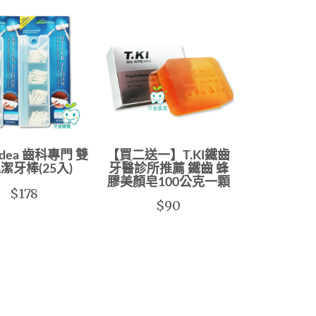
 Idea 齒科專門 雙
【買二送一】T.KI鐵齒
潔牙棒(25入)
牙醫診所推薦 鐵齒 蜂
膠美顏皂100公克一顆
$178
$90