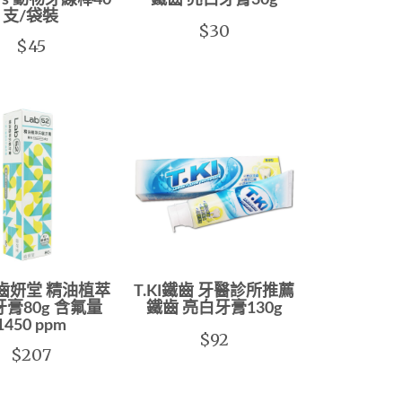
sers 動物牙線棒40
鐵齒 亮白牙膏30g
支/袋裝
$30
$45
52齒妍堂 精油植萃
T.KI鐵齒 牙醫診所推薦
膏80g 含氟量
鐵齒 亮白牙膏130g
1450 ppm
$92
$207