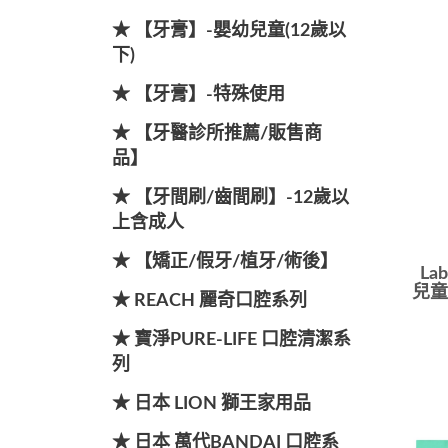
★ 【牙膏】-嬰幼兒童(12歲以
下)
★ 【牙膏】-特殊使用
★ 【牙醫診所推薦/販售商
品】
★ 【牙間刷/齒間刷】-12歲以
上含成人
★ 【矯正/假牙/植牙/術後】
La
兒童
★ REACH 麗奇口腔系列
★ 寶淨PURE-LIFE 口腔清潔系
列
★ 日本 LION 獅王家用品
★ 日本 萬代BANDAI 口腔系