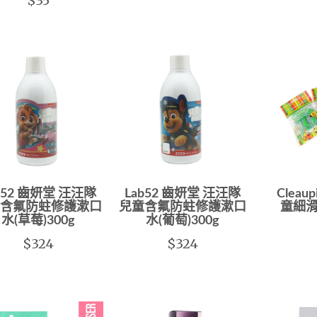
$35
b52 齒妍堂 汪汪隊
Lab52 齒妍堂 汪汪隊
Clea
含氟防蛀修護漱口
兒童含氟防蛀修護漱口
童細滑
水(草莓)300g
水(葡萄)300g
$324
$324