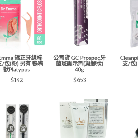
.Emma 矯正牙線棒
公司貨 GC Prospec牙
Clean
支/包(粉) 另有 鴨嘴
菌斑顯示劑(凝膠狀)
支/包
獸Platypus
40g
$142
$653