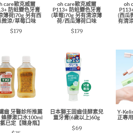
oh care歐克威爾
oh care歐克威爾
oh
13+ 防蛀變色牙膏
P113+ 防蛀變色牙膏
P11
涼薄荷)70g 另有西
(草莓)70g 另有清涼薄
(西瓜
瓜微涼/草莓口味
荷/西瓜薄荷口味
有清
$179
$179
KI鐵齒 牙醫診所推薦
日本獅王固齒佳酵素兒
Y-Ke
 蜂膠漱口水100ml
童牙膏(6歲以上)60g
正專用
氯已定【隨身瓶】
$69