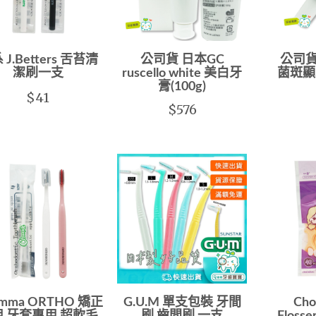
 J.Betters 舌苔清
公司貨 日本GC
公司貨 
潔刷一支
ruscello white 美白牙
菌斑顯
膏(100g)
$41
$576
Emma ORTHO 矯正
G.U.M 單支包裝 牙間
Cho