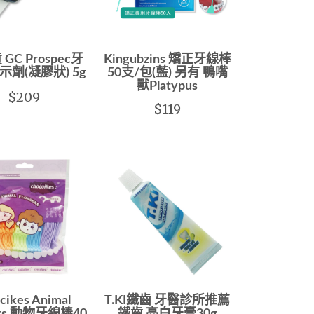
GC Prospec牙
Kingubzins 矯正牙線棒
示劑(凝膠狀) 5g
50支/包(藍) 另有 鴨嘴
獸Platypus
$209
$119
cikes Animal
T.KI鐵齒 牙醫診所推薦