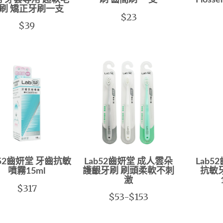
 牙套專用 超軟毛
刷 齒間刷 一支
Flos
刷 矯正牙刷一支
$23
$39
b52齒妍堂 牙齒抗敏
Lab52齒妍堂 成人雲朵
Lab
噴霧15ml
護齦牙刷 刷頭柔軟不刺
抗敏牙
激
$317
$53-$153