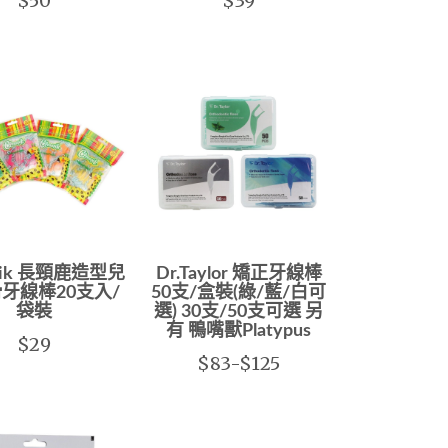
$50
$39
upik 長頸鹿造型兒
Dr.Taylor 矯正牙線棒
牙線棒20支入/
50支/盒裝(綠/藍/白可
袋裝
選) 30支/50支可選 另
有 鴨嘴獸Platypus
$29
$83-$125