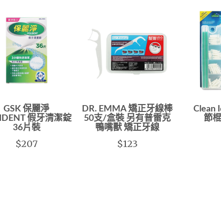
GSK 保麗淨
DR. EMMA 矯正牙線棒
Clean
LIDENT 假牙清潔錠
50支/盒裝 另有普雷克
節棍
36片裝
鴨嘴獸 矯正牙線
$207
$123