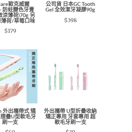
 care歐克威爾
公司貨 日本GC Tooth
3+ 防蛀變色牙膏
Gel 全效潔牙凝膠90g
微涼薄荷)70g 另
$398
涼薄荷/草莓口味
$179
lin 外出攜帶式 矯
外出攜帶 U型折疊收納
摺疊U型軟毛牙
矯正專用 牙套專用 超
刷一支
軟毛牙刷一支