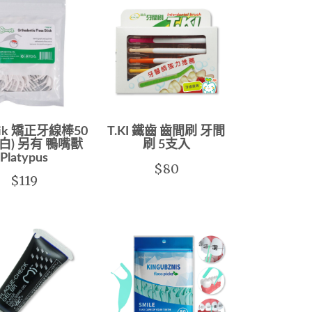
pik 矯正牙線棒50
T.KI 鐵齒 齒間刷 牙間
(白) 另有 鴨嘴獸
刷 5支入
Platypus
$80
$119