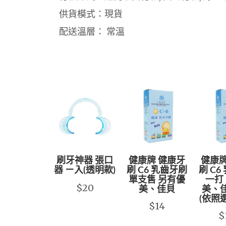
供貨模式：現貨
配送溫層： 常溫
刷牙神器 張口
健康牌 健康牙
健康牌
器 ㄧ入(透明款)
刷 C6 乳齒牙刷
刷 C6
單支售 另有優
一打
$20
美、佳貝
美、
(依照
$14
$