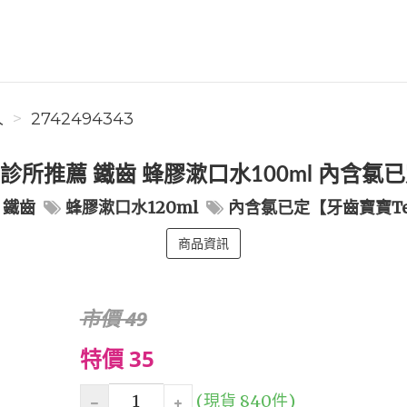
人
2742494343
牙醫診所推薦 鐵齒 蜂膠漱口水100ml 內含
鐵齒
蜂膠漱口水120ml
內含氯已定【牙齒寶寶Te
商品資訊
市價 49
特價 35
(現貨 840件)