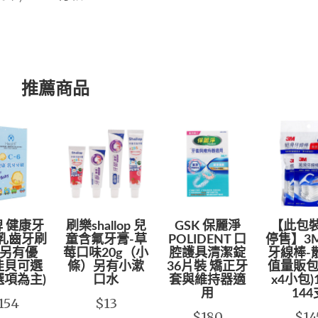
推薦商品
 健康牙
刷樂shallop 兒
GSK 保麗淨
【此包
 乳齒牙刷
童含氟牙膏-草
POLIDENT 口
停售】3
 另有優
莓口味20g（小
腔護具清潔錠
牙線棒-
佳貝可選
條）另有小漱
36片裝 矯正牙
值量販包
選項為主)
口水
套與維持器適
x4小包
用
144
154
$13
$180
$14