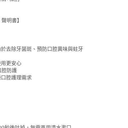
 聲明書】
助於去除牙菌斑、預防口腔異味與蛀牙
使用更安心
強口腔防護
種口腔護理需求
30秒後吐掉，無需再用清水漱口