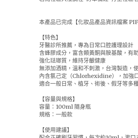
本產品已完成【化妝品產品資訊檔案 PIF
【特色】
牙醫診所推薦，專為日常口腔護理設計
含蜂膠成分，富含類黃酮與胺基酸，有
強化琺瑯質，維持牙齦健康
無添加酒精，溫和不刺激，台灣製造，
內含氯己定（Chlorhexidine），加
適合一般日常、植牙、術後、假牙等多
【容量與規格】
容量：100ml 隨身瓶
規格：一般款
【使用建議】
配合正確刷牙習慣，每次約10ml，漱口