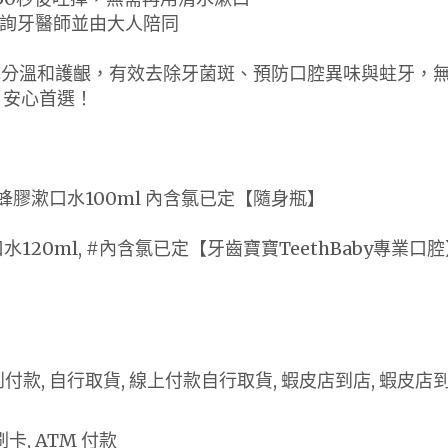
諮詢牙醫師並由大人陪同
膠成分溫和護齦，有效去除牙菌斑、預防口腔異味與蛀牙，
，安心首選！
 蜂膠漱口水100ml 內含氯已定【隨身瓶】
水120ml, #內含氯已定【牙齒寶寶TeethBaby專業口
 貨到付款, 自行取貨, 線上付款自行取貨, 蝦皮店到店, 蝦皮店
卡, ATM 付款