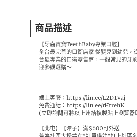
商品描述
【牙齒寶寶TeethBaby專業口腔】
全台最完善的口衛店家 從嬰兒到幼兒，
台最專業的口衛零售商，一般常見的牙
迎參觀選購～
線上客服：https://lin.ee/L2DTvaj
免費通話：https://lin.ee/rHtrehK
(立即詢問可將以上連結複製貼上瀏覽器
【北屯】【潭子】滿$600可外送
若為社區大樓請在"訂單備註"打上社區