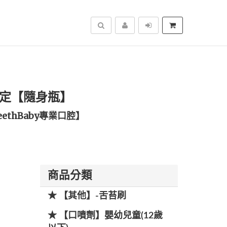
搜尋
氯已定【隨身瓶】
ethBaby專業口腔】
商品分類
★ 【其他】-舌苔刷
★ 【口噴劑】嬰幼兒童(12歲