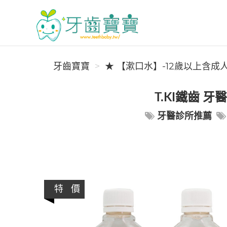
牙齒寶寶
牙齒寶寶
★ 【漱口水】-12歲以上含成
T.KI鐵齒 
牙醫診所推薦
特 價