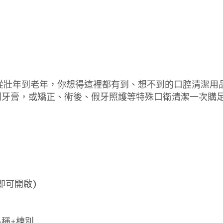
從壯年到老年，你想得這裡都有到、想不到的口腔清潔用品
刷牙膏，或矯正、術後、假牙照護等特殊口衛清潔一次購
即可開啟)
名稱+棟別