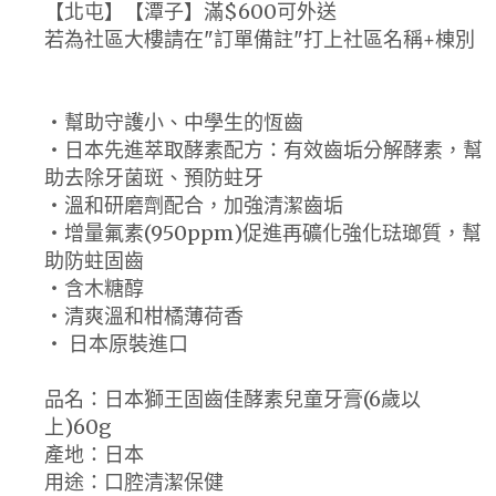
【北屯】【潭子】滿$600可外送
若為社區大樓請在"訂單備註"打上社區名稱+棟別
・幫助守護小、中學生的恆齒
・日本先進萃取酵素配方：有效齒垢分解酵素，幫
助去除牙菌斑、預防蛀牙
・溫和研磨劑配合，加強清潔齒垢
・增量氟素(950ppm)促進再礦化強化琺瑯質，幫
助防蛀固齒
・含木糖醇
・清爽溫和柑橘薄荷香
・ 日本原裝進口
品名：日本獅王固齒佳酵素兒童牙膏(6歲以
上)60g
產地：日本
用途：口腔清潔保健