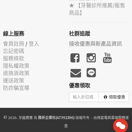
★ 【牙醫診所推薦/販售
商品】
線上服務
社群追蹤
會員註冊
/
登入
接收優惠與新產品資訊
忘記密碼
服務條款
隱私權政策
退換貨政策
運送政策
優惠領取
防詐騙宣導
領取優惠
© 2026.
牙齒寶寶
為
雅祈企業社(47392196)
版權所有 - 由
飛鼠電商雲端服務
建
置