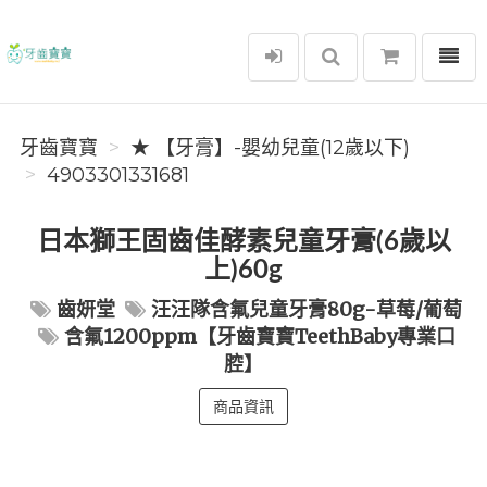
選單
牙齒寶寶
牙齒寶寶
★ 【牙膏】-嬰幼兒童(12歲以下)
4903301331681
日本獅王固齒佳酵素兒童牙膏(6歲以
上)60g
齒妍堂
汪汪隊含氟兒童牙膏80g-草莓/葡萄
含氟1200ppm【牙齒寶寶TeethBaby專業口
腔】
商品資訊