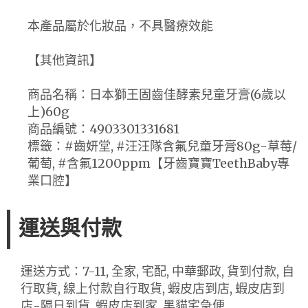
本產品屬於化妝品，不具醫療效能
【其他資訊】
商品名稱：日本獅王固齒佳酵素兒童牙膏(6歲以
上)60g
商品編號：4903301331681
標籤：#齒妍堂, #汪汪隊含氟兒童牙膏80g-草莓/
葡萄, #含氟1200ppm【牙齒寶寶TeethBaby專
業口腔】
運送與付款
運送方式：7-11, 全家, 宅配, 中華郵政, 貨到付款, 自
行取貨, 線上付款自行取貨, 蝦皮店到店, 蝦皮店到
店-隔日到貨, 蝦皮店到家, 黑貓宅急便