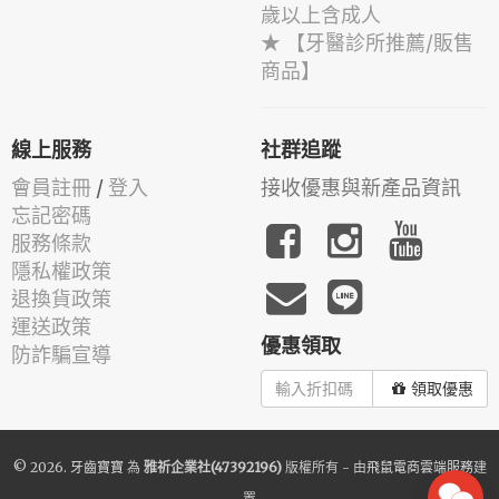
歲以上含成人
★ 【牙醫診所推薦/販售
商品】
線上服務
社群追蹤
會員註冊
/
登入
接收優惠與新產品資訊
忘記密碼
服務條款
隱私權政策
退換貨政策
運送政策
優惠領取
防詐騙宣導
領取優惠
© 2026.
牙齒寶寶
為
雅祈企業社(47392196)
版權所有 - 由
飛鼠電商雲端服務
建
置