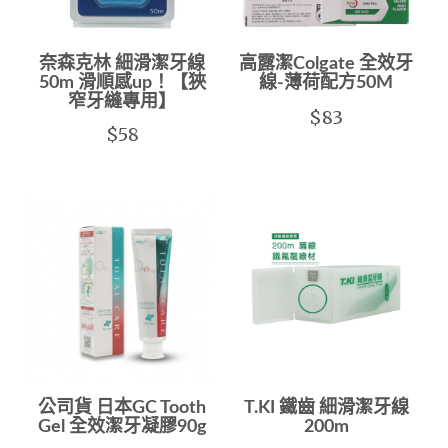
奈森克林 細滑潔牙線
高露潔Colgate 全效牙
50m 滑順感up！【狹
線-薄荷配方50M
窄牙縫專用】
$83
$58
公司貨 日本GC Tooth
T.KI 鐵齒 細滑潔牙線
Gel 全效潔牙凝膠90g
200m