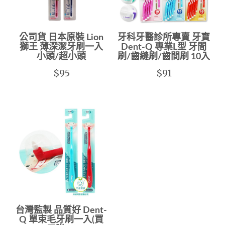
公司貨 日本原裝 Lion
牙科牙醫診所專賣 牙寶
獅王 薄深潔牙刷一入
Dent-Q 專業L型 牙間
小頭/超小頭
刷/齒縫刷/齒間刷 10入
$95
$91
台灣監製 品質好 Dent-
Q 單束毛牙刷一入(買