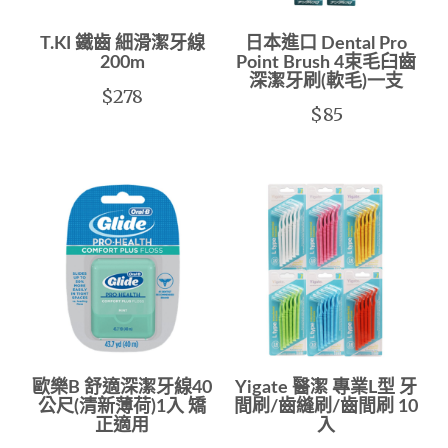
T.KI 鐵齒 細滑潔牙線
日本進口 Dental Pro
200m
Point Brush 4束毛臼齒
深潔牙刷(軟毛)一支
$278
$85
歐樂B 舒適深潔牙線40
Yigate 醫潔 專業L型 牙
公尺(清新薄荷)1入 矯
間刷/齒縫刷/齒間刷 10
正適用
入