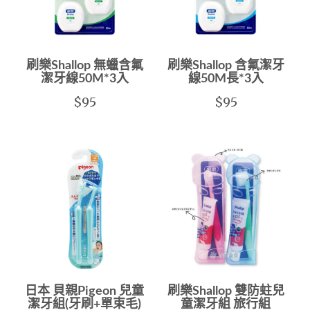
刷樂Shallop 無蠟含氟
刷樂Shallop 含氟潔牙
潔牙線50M*3入
線50M長*3入
$95
$95
日本 貝親Pigeon 兒童
刷樂Shallop 雙防蛀兒
潔牙組(牙刷+單束毛)
童潔牙組 旅行組