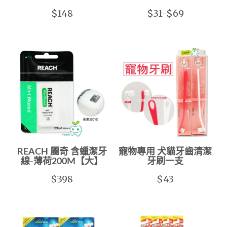
$148
$31-$69
REACH 麗奇 含蠟潔牙
寵物專用 犬貓牙齒清潔
線-薄荷200M【大】
牙刷一支
$398
$43