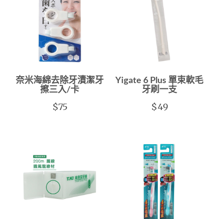
奈米海綿去除牙漬潔牙
Yigate 6 Plus 單束軟毛
擦三入/卡
牙刷一支
$75
$49