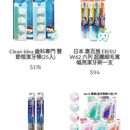
Clean Idea 齒科專門 雙
日本 惠百施 EBiSU
節棍潔牙棒(25入)
W62 六列 超纖細毛寬
幅亮潔牙刷一支
$178
$94