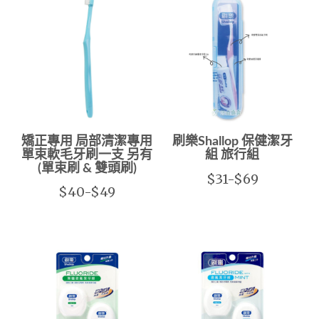
矯正專用 局部清潔專用
刷樂Shallop 保健潔牙
單束軟毛牙刷一支 另有
組 旅行組
(單束刷 & 雙頭刷)
$31-$69
$40-$49