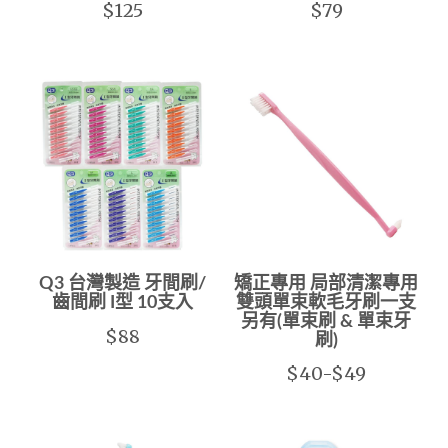
$125
$79
Q3 台灣製造 牙間刷/
矯正專用 局部清潔專用
齒間刷 I型 10支入
雙頭單束軟毛牙刷一支
另有(單束刷 & 單束牙
$88
刷)
$40-$49