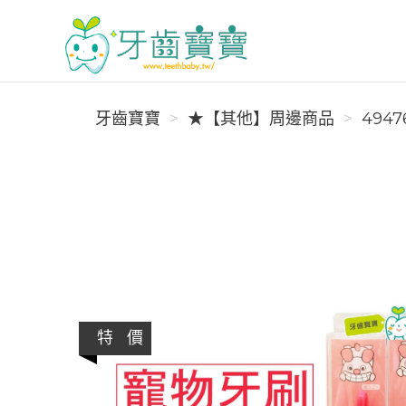
牙齒寶寶
牙齒寶寶
★【其他】周邊商品
4947
特 價