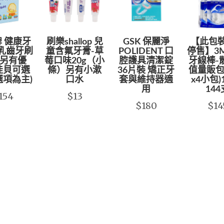
 健康牙
刷樂shallop 兒
GSK 保麗淨
【此包
 乳齒牙刷
童含氟牙膏-草
POLIDENT 口
停售】3
 另有優
莓口味20g（小
腔護具清潔錠
牙線棒-
佳貝可選
條）另有小漱
36片裝 矯正牙
值量販包
選項為主)
口水
套與維持器適
x4小包
用
144
154
$13
$180
$14