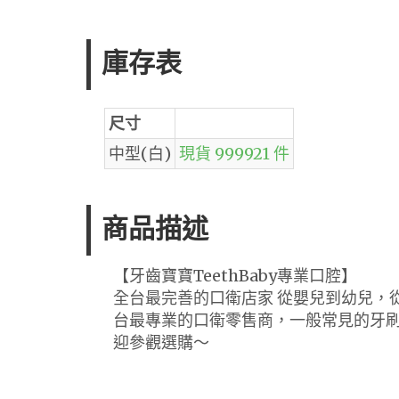
庫存表
尺寸
中型(白)
現貨 999921 件
商品描述
【牙齒寶寶TeethBaby專業口腔】
全台最完善的口衛店家 從嬰兒到幼兒，
台最專業的口衛零售商，一般常見的牙
迎參觀選購～