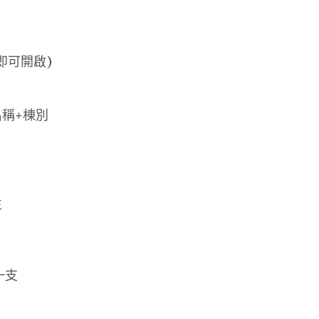
即可開啟)
名稱+棟別
生
一支