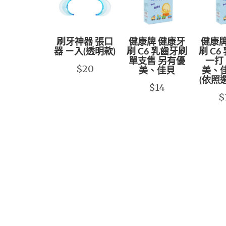
刷牙神器 張口
健康牌 健康牙
健康牌
器 ㄧ入(透明款)
刷 C6 乳齒牙刷
刷 C6
單支售 另有優
一打
$20
美、佳貝
美、
(依照
$14
$