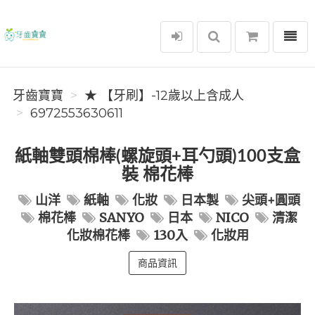
選單
牙齒寶寶
牙齒寶寶
★ 【牙刷】-12歲以上含成人
6972553630611
紙軸雙頭棉棒(螺旋頭+耳勺頭)100支盒
裝 棉花棒
山洋
紙軸
化妝
日本製
尖頭+圓頭
棉花棒
SANYO
日本
NICO
清潔
化妝棉花棒
130入
化妝用
商品資訊