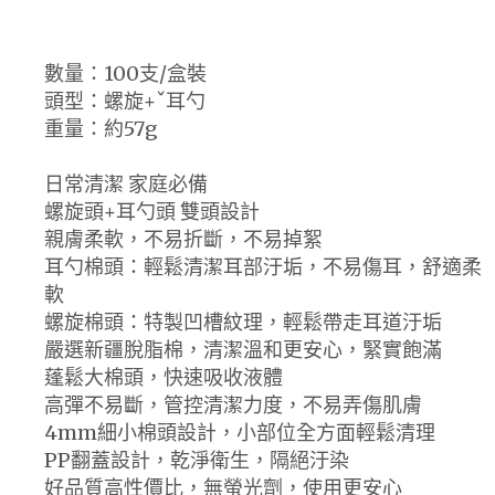
數量：100支/盒裝
頭型：螺旋+ˇ耳勺
重量：約57g
日常清潔 家庭必備
螺旋頭+耳勺頭 雙頭設計
親膚柔軟，不易折斷，不易掉絮
耳勺棉頭：輕鬆清潔耳部汙垢，不易傷耳，舒適柔
軟
螺旋棉頭：特製凹槽紋理，輕鬆帶走耳道汙垢
嚴選新疆脫脂棉，清潔溫和更安心，緊實飽滿
蓬鬆大棉頭，快速吸收液體
高彈不易斷，管控清潔力度，不易弄傷肌膚
4mm細小棉頭設計，小部位全方面輕鬆清理
PP翻蓋設計，乾淨衛生，隔絕汙染
好品質高性價比，無螢光劑，使用更安心