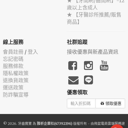
★ 【牙間刷/齒間刷】-12
歲以上含成人
★ 【牙醫診所推薦/販售
商品】
線上服務
社群追蹤
會員註冊
/
登入
接收優惠與新產品資訊
忘記密碼
服務條款
隱私權政策
退換貨政策
運送政策
優惠領取
防詐騙宣導
領取優惠
© 2026.
牙齒寶寶
為
雅祈企業社(47392196)
版權所有 - 由
飛鼠電商雲端服務
建