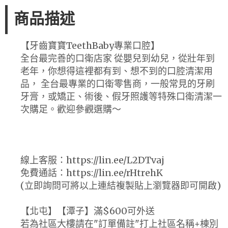
商品描述
【牙齒寶寶TeethBaby專業口腔】
全台最完善的口衛店家 從嬰兒到幼兒，從壯年到
老年，你想得這裡都有到、想不到的口腔清潔用
品， 全台最專業的口衛零售商，一般常見的牙刷
牙膏，或矯正、術後、假牙照護等特殊口衛清潔一
次購足。歡迎參觀選購～
線上客服：https://lin.ee/L2DTvaj
免費通話：https://lin.ee/rHtrehK
(立即詢問可將以上連結複製貼上瀏覽器即可開啟)
【北屯】【潭子】滿$600可外送
若為社區大樓請在"訂單備註"打上社區名稱+棟別