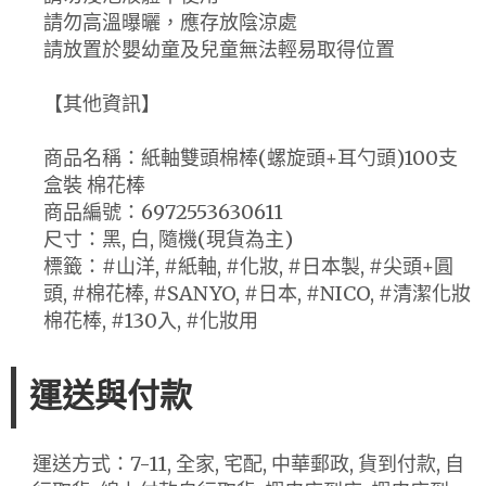
請勿高溫曝曬，應存放陰涼處
請放置於嬰幼童及兒童無法輕易取得位置
【其他資訊】
商品名稱：紙軸雙頭棉棒(螺旋頭+耳勺頭)100支
盒裝 棉花棒
商品編號：6972553630611
尺寸：黑, 白, 隨機(現貨為主)
標籤：#山洋, #紙軸, #化妝, #日本製, #尖頭+圓
頭, #棉花棒, #SANYO, #日本, #NICO, #清潔化妝
棉花棒, #130入, #化妝用
運送與付款
運送方式：7-11, 全家, 宅配, 中華郵政, 貨到付款, 自