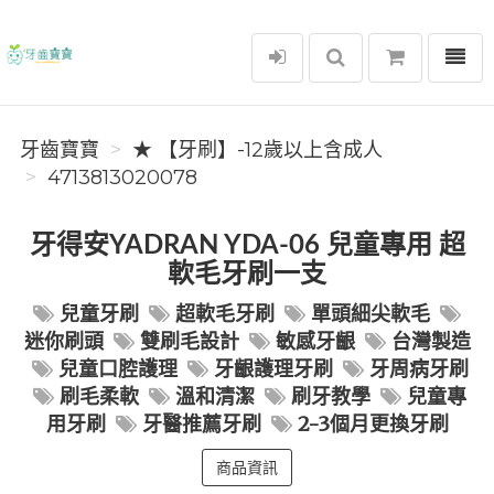
選單
牙齒寶寶
牙齒寶寶
★ 【牙刷】-12歲以上含成人
4713813020078
牙得安YADRAN YDA-06 兒童專用 超
軟毛牙刷一支
兒童牙刷
超軟毛牙刷
單頭細尖軟毛
迷你刷頭
雙刷毛設計
敏感牙齦
台灣製造
兒童口腔護理
牙齦護理牙刷
牙周病牙刷
刷毛柔軟
溫和清潔
刷牙教學
兒童專
用牙刷
牙醫推薦牙刷
2-3個月更換牙刷
商品資訊