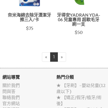
奈米海綿去除牙漬潔牙
牙得安YADRAN YDA-
擦三入/卡
06 兒童專用 超軟毛牙
刷一支
$75
$50
«
1
»
網站導覽
熱門分類
關於我們
★ 【牙刷】-嬰幼兒童(12
問與答
歲以下)
聯絡我們
★ 【矯正/假牙/植牙/術
官方網站
後】