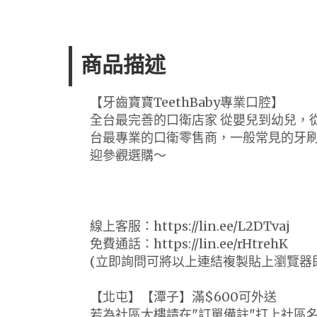
商品描述
【牙齒寶寶TeethBaby專業口腔】
全台最完善的口衛店家 從嬰兒到幼兒，
台最專業的口衛零售商，一般常見的牙
迎參觀選購～
線上客服：https://lin.ee/L2DTvaj
免費通話：https://lin.ee/rHtrehK
(立即詢問可將以上連結複製貼上瀏覽器
【北屯】【潭子】滿$600可外送
若為社區大樓請在"訂單備註"打上社區