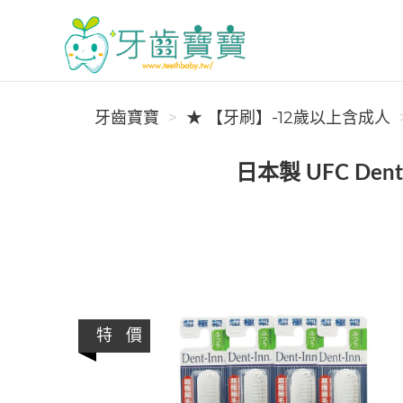
牙齒寶寶
牙齒寶寶
★ 【牙刷】-12歲以上含成人
日本製 UFC Den
特 價