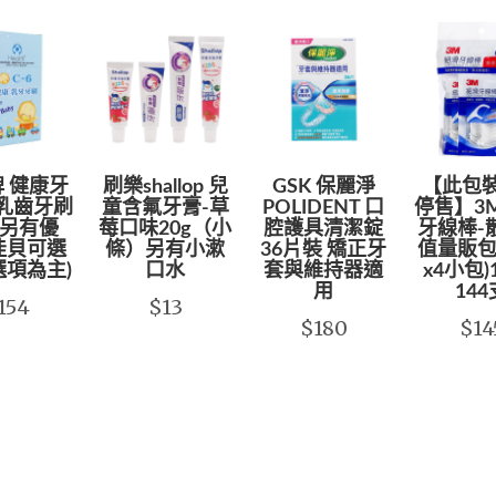
 健康牙
刷樂shallop 兒
GSK 保麗淨
【此包
 乳齒牙刷
童含氟牙膏-草
POLIDENT 口
停售】3
 另有優
莓口味20g（小
腔護具清潔錠
牙線棒-
佳貝可選
條）另有小漱
36片裝 矯正牙
值量販包
選項為主)
口水
套與維持器適
x4小包
用
144
154
$13
$180
$14