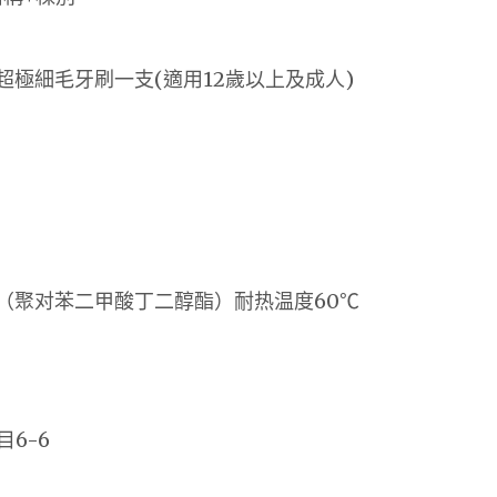
d EX 超極細毛牙刷一支(適用12歲以上及成人)
T（聚对苯二甲酸丁二醇酯）耐热温度60℃
）
6-6