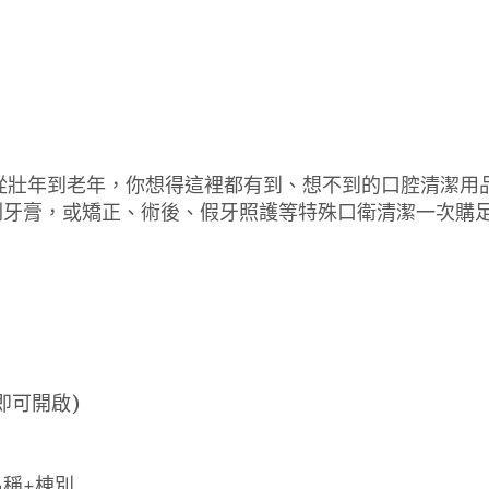
從壯年到老年，你想得這裡都有到、想不到的口腔清潔用品
刷牙膏，或矯正、術後、假牙照護等特殊口衛清潔一次購
即可開啟)
名稱+棟別