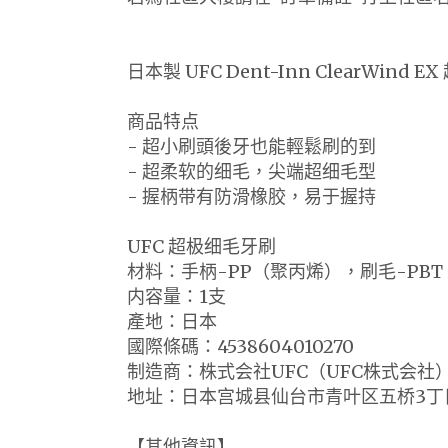
日本製 UFC Dent-Inn ClearWin
商品特点
- 超小刷頭後牙也能輕鬆刷的到
- 超柔软的细毛，尖端超细毛型
- 握柄带有防滑橡胶，易于握持
UFC 超极细毛牙刷
材料：手柄-PP（聚丙烯），刷毛-PB
内容量：1支
產地：日本
國際條碼：4538604010270
制造商：株式会社UFC（UFC株式会社
地址：日本宫城县仙台市青叶区五桥3丁目
【其他資訊】