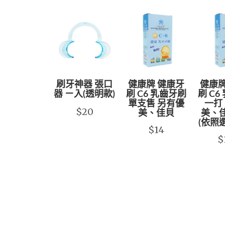
刷牙神器 張口
健康牌 健康牙
健康牌
器 ㄧ入(透明款)
刷 C6 乳齒牙刷
刷 C6
單支售 另有優
一打
$20
美、佳貝
美、
(依照
$14
$