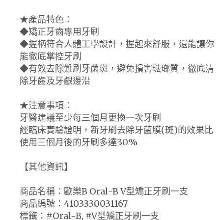
★產品特色：
◆矯正牙齒專用牙刷
◆握柄符合人體工學設計，握起來舒服，還能讓你
能徹底掌控牙刷
◆有效去除難刷牙菌斑，避免損害琺瑯質，徹底清
除牙齒及牙齦邊沿
★注意事項：
牙醫建議至少每三個月更換一次牙刷
經臨床實驗證明，新牙刷去除牙菌膜(斑)的效果比
使用三個月後的牙刷多達30%
【其他資訊】
商品名稱：歐樂B Oral-B V型矯正牙刷一支
商品編號：4103330031167
標籤：#Oral-B, #V型矯正牙刷一支