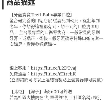
商品描述
【牙齒寶寶TeethBaby專業口腔】
全台最完善的口衛店家 從嬰兒到幼兒，從壯年到
老年，你想得這裡都有到、想不到的口腔清潔用
品， 全台最專業的口衛零售商，一般常見的牙刷
牙膏，或矯正、術後、假牙照護等特殊口衛清潔一
次購足。歡迎參觀選購～
線上客服：https://lin.ee/L2DTvaj
免費通話：https://lin.ee/rHtrehK
(立即詢問可將以上連結複製貼上瀏覽器即可開啟)
【北屯】【潭子】滿$600可外送
若為社區大樓請在"訂單備註"打上社區名稱+棟別