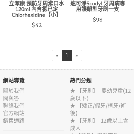
立潔康 預防牙周漱口水
速可淨Scodyl 牙周病專
120ml 內含氯已定
用護齦型牙刷一支
Chlorhexidine【小】
$98
$42
«
1
»
網站導覽
熱門分類
關於我們
★ 【牙刷】-嬰幼兒童(12
問與答
歲以下)
聯絡我們
★ 【矯正/假牙/植牙/術
官方網站
後】
銷售通路
★ 【牙刷】-12歲以上含
成人