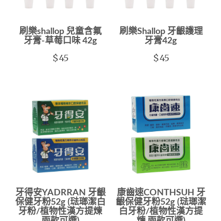
刷樂shallop 兒童含氟
刷樂Shallop 牙齦護理
牙膏-草莓口味 42g
牙膏42g
$45
$45
牙得安YADRRAN 牙齦
康齒速CONTHSUH 牙
保健牙粉52g (琺瑯潔白
齦保健牙粉52g (琺瑯潔
牙粉/植物性漢方提煉
白牙粉/植物性漢方提
兩款可選)
煉 兩款可選)