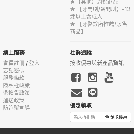
★【其他】周邊商品
★ 【牙間刷/齒間刷】-12
歲以上含成人
★ 【牙醫診所推薦/販售
商品】
線上服務
社群追蹤
會員註冊
/
登入
接收優惠與新產品資訊
忘記密碼
服務條款
隱私權政策
退換貨政策
運送政策
優惠領取
防詐騙宣導
領取優惠