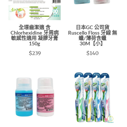
全璟齒潔適 含
日本GC 公司貨
Chlorhexidine 牙周病
Ruscello Floss 牙線 無
敏感性適用 凝膠牙膏
蠟/薄荷含蠟
150g
30M【小】
$239
$140