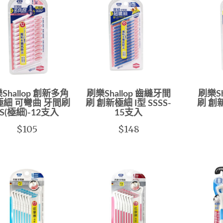
Shallop 創新多角
刷樂Shallop 齒縫牙間
刷樂Sh
極細 可彎曲 牙間刷
刷 創新極細 I型 SSSS-
刷 創新
SS(極細)-12支入
15支入
$105
$148