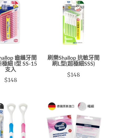
allop 齒縫牙間
刷樂Shallop 抗敏牙間
極細 I型 SS-15
刷L型(超極細SSS)
支入
$148
$148