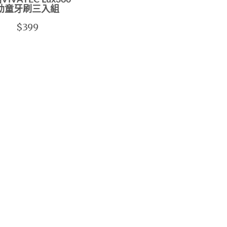
IVATEC Lux360
幼童牙刷三入組
$399