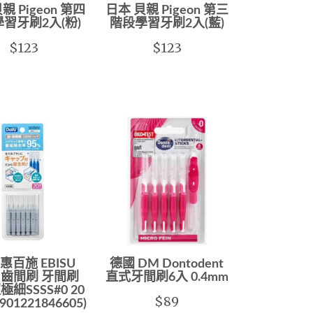
親 Pigeon 第四
日本 貝親 Pigeon 第三
習牙刷2入(粉)
階段學習牙刷2入(藍)
$123
$123
惠百施 EBISU
德國 DM Dontodent
ly 齒間刷 牙間刷
直式牙間刷6入 0.4mm
細SSSS#0 20
$89
901221846605)