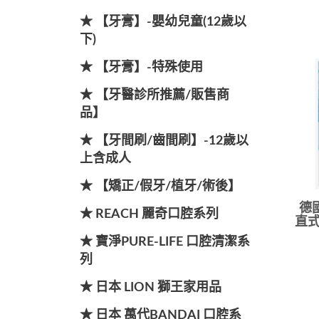
★ 【牙膏】-嬰幼兒童(12歲以
下)
★ 【牙膏】-特殊使用
★ 【牙醫診所推薦/販售商
品】
★ 【牙間刷/齒間刷】-12歲以
上含成人
★ 【矯正/假牙/植牙/術後】
德國
★ REACH 麗奇口腔系列
直式
★ 寶淨PURE-LIFE 口腔清潔系
列
★ 日本 LION 獅王家用品
★ 日本 萬代BANDAI 口腔系