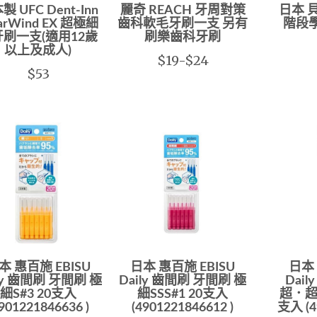
製 UFC Dent-Inn
麗奇 REACH 牙周對策
日本 貝
earWind EX 超極細
齒科軟毛牙刷一支 另有
階段學
刷一支(適用12歲
刷樂齒科牙刷
以上及成人)
$19-$24
$53
本 惠百施 EBISU
日本 惠百施 EBISU
日本 
ly 齒間刷 牙間刷 極
Daily 齒間刷 牙間刷 極
Dai
細S#3 20支入
細SSS#1 20支入
超．超極
901221846636 )
(4901221846612 )
支入 (4