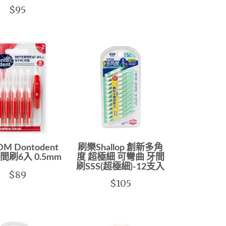
$95
M Dontodent
刷樂Shallop 創新多角
間刷6入 0.5mm
度 超極細 可彎曲 牙間
刷SSS(超極細)-12支入
$89
$105