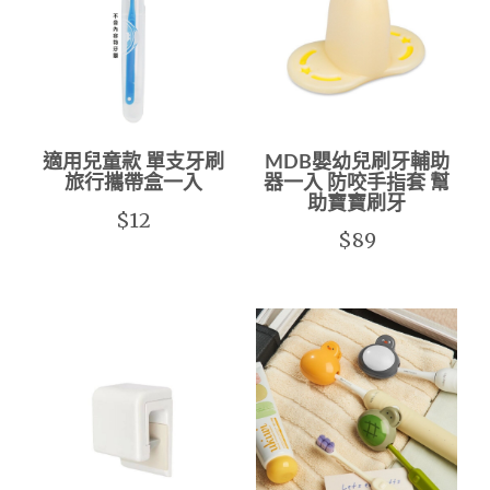
適用兒童款 單支牙刷
MDB嬰幼兒刷牙輔助
旅行攜帶盒一入
器一入 防咬手指套 幫
助寶寶刷牙
$12
$89