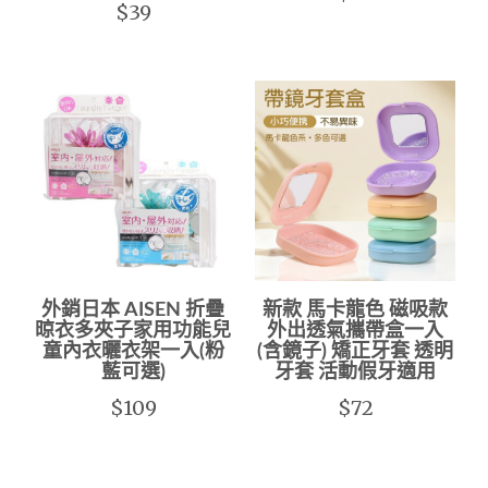
$39
外銷日本 AISEN 折疊
新款 馬卡龍色 磁吸款
晾衣多夾子家用功能兒
外出透氣攜帶盒一入
童內衣曬衣架一入(粉
(含鏡子) 矯正牙套 透明
藍可選)
牙套 活動假牙適用
$109
$72