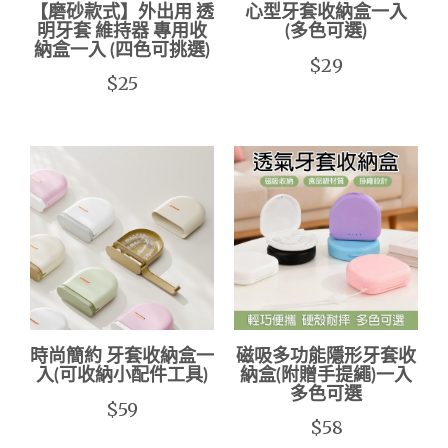
【磨砂款式】外出用 透
心型牙套收納盒一入
明牙套 維持器 專用收
(多色可選)
納盒一入 (四色可挑選)
$29
$25
時尚簡約 牙套收納盒一
磁吸多功能隱形牙套收
入(可收納小配件工具)
納盒(附贈手提繩)一入
多色可選
$59
$58