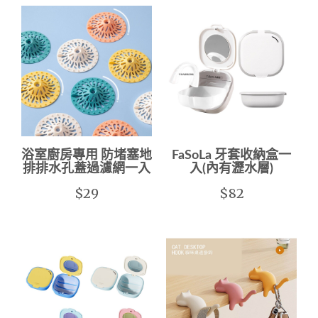
浴室廚房專用 防堵塞地
FaSoLa 牙套收納盒一
排排水孔蓋過濾網一入
入(內有瀝水層)
$29
$82