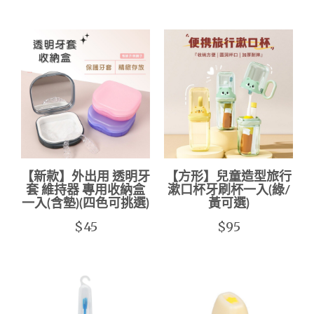
【新款】外出用 透明牙
【方形】兒童造型旅行
套 維持器 專用收納盒
漱口杯牙刷杯一入(綠/
一入(含墊)(四色可挑選)
黃可選)
$45
$95