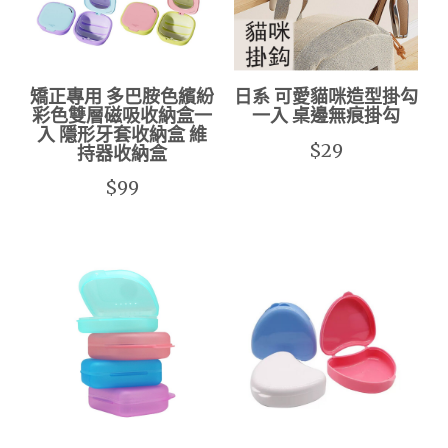
矯正專用 多巴胺色繽紛
日系 可愛貓咪造型掛勾
彩色雙層磁吸收納盒一
一入 桌邊無痕掛勾
入 隱形牙套收納盒 維
$29
持器收納盒
$99