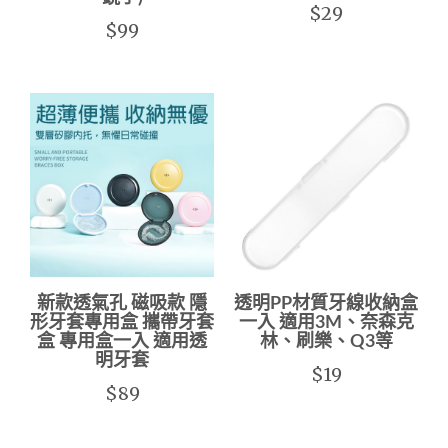
$29
$99
新款透氣孔 磁吸款 隱
透明PP材質牙線收納盒
形牙套專用盒 攜帶牙套
一入 適用3M、奈森克
盒 專用盒一入 適用透
林、刷樂、Q3等
明牙套
$19
$89