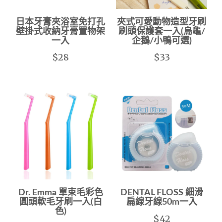
日本牙膏夾浴室免打孔
夾式可愛動物造型牙刷
壁掛式收納牙膏置物架
刷頭保護套一入(烏龜/
一入
企鵝/小鴨可選)
$28
$33
Dr. Emma 單束毛彩色
DENTAL FLOSS 細滑
圓頭軟毛牙刷一入(白
扁線牙線50m一入
色)
$42