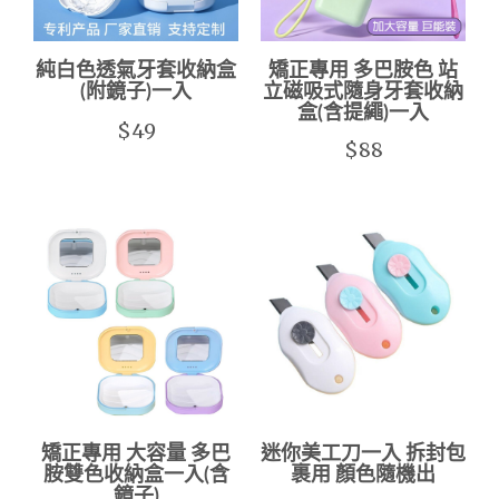
純白色透氣牙套收納盒
矯正專用 多巴胺色 站
(附鏡子)一入
立磁吸式隨身牙套收納
盒(含提繩)一入
$49
$88
矯正專用 大容量 多巴
迷你美工刀一入 拆封包
胺雙色收納盒一入(含
裹用 顏色隨機出
鏡子)