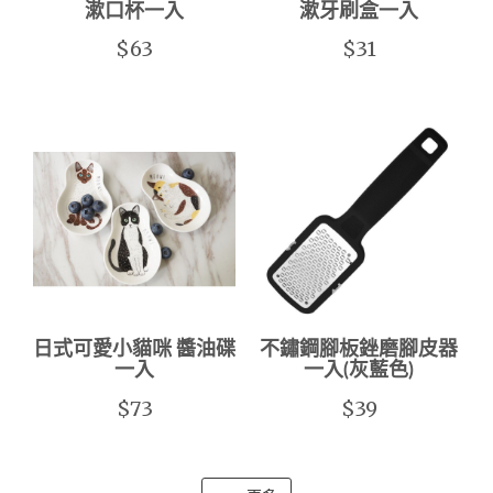
漱口杯一入
漱牙刷盒一入
$63
$31
日式可愛小貓咪 醬油碟
不鏽鋼腳板銼磨腳皮器
一入
一入(灰藍色)
$73
$39