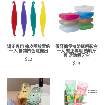
矯正專用 橡皮圈放置鈎
假牙簡便攜帶透明彩盒
一入 掛鈎四色隨機出
一入 矯正專用 透明牙
套 活動假牙盒
$12
$19