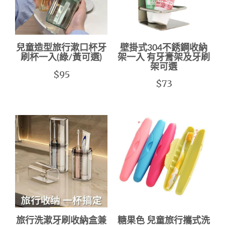
兒童造型旅行漱口杯牙
壁掛式304不銹鋼收納
刷杯一入(綠/黃可選)
架一入 有牙膏架及牙刷
架可選
$95
$73
旅行洗漱牙刷收納盒兼
糖果色 兒童旅行攜式洗