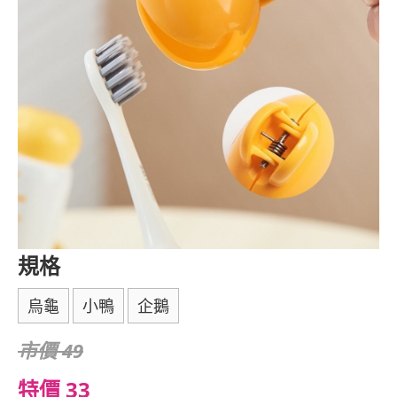
規格
烏龜
小鴨
企鵝
市價 49
特價 33