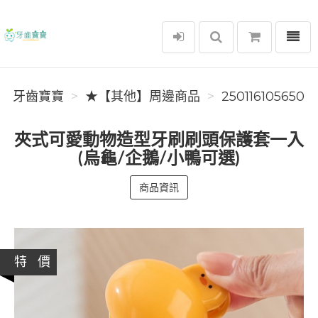
選單
牙齒寶寶
牙齒寶寶
★【其他】周邊商品
250116105650
夾式可愛動物造型牙刷刷頭保護套一入
(烏龜/企鵝/小鴨可選)
商品資訊
特 價