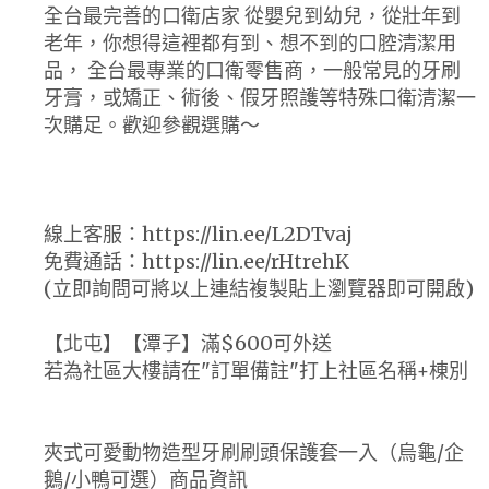
全台最完善的口衛店家 從嬰兒到幼兒，從壯年到
老年，你想得這裡都有到、想不到的口腔清潔用
品， 全台最專業的口衛零售商，一般常見的牙刷
牙膏，或矯正、術後、假牙照護等特殊口衛清潔一
次購足。歡迎參觀選購～
線上客服：https://lin.ee/L2DTvaj
免費通話：https://lin.ee/rHtrehK
(立即詢問可將以上連結複製貼上瀏覽器即可開啟)
【北屯】【潭子】滿$600可外送
若為社區大樓請在"訂單備註"打上社區名稱+棟別
夾式可愛動物造型牙刷刷頭保護套一入（烏龜/企
鵝/小鴨可選）商品資訊