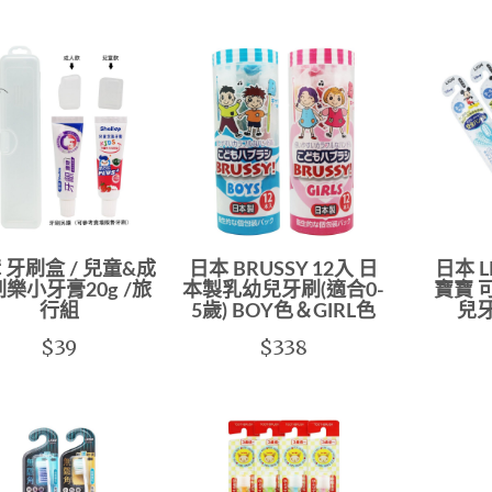
 牙刷盒 / 兒童&成
日本 BRUSSY 12入 日
日本 
樂小牙膏20g /旅
本製乳幼兒牙刷(適合0-
寶寶 
行組
5歲) BOY色＆GIRL色
兒牙
$39
$338