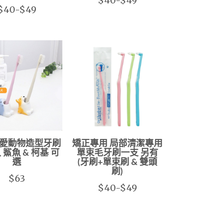
$40-$49
$40-$49
愛動物造型牙刷
矯正專用 局部清潔專用
 鯊魚 & 柯基 可
單束毛牙刷一支 另有
選
(牙刷+單束刷 & 雙頭
刷)
$63
$40-$49