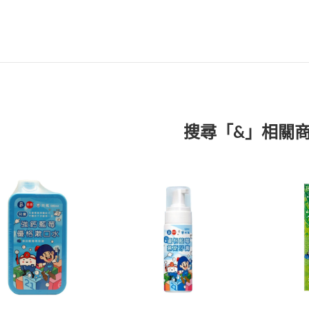
搜尋「&」相關