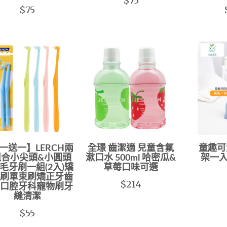
$75
$75
一送一】LERCH兩
全璟 齒潔適 兒童含氟
童趣可
組合小尖頭&小圓頭
漱口水 500ml 哈密瓜&
架一入
毛牙刷一組(2入)矯
草莓口味可選
刷單束刷矯正牙齒
$214
口腔牙科寵物刷牙
縫清潔
$55