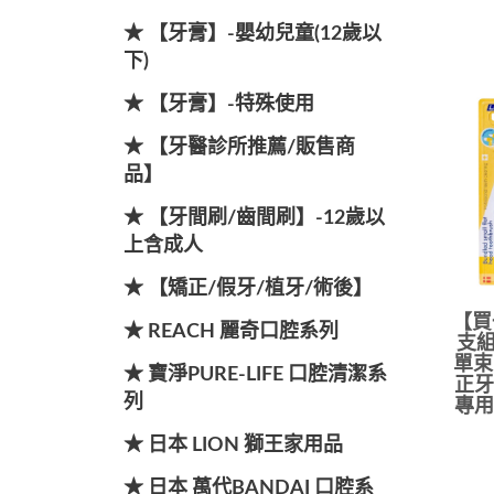
★ 【牙膏】-嬰幼兒童(12歲以
下)
★ 【牙膏】-特殊使用
★ 【牙醫診所推薦/販售商
品】
★ 【牙間刷/齒間刷】-12歲以
上含成人
★ 【矯正/假牙/植牙/術後】
【買
★ REACH 麗奇口腔系列
支
單束
★ 寶淨PURE-LIFE 口腔清潔系
正牙
列
專用
★ 日本 LION 獅王家用品
★ 日本 萬代BANDAI 口腔系