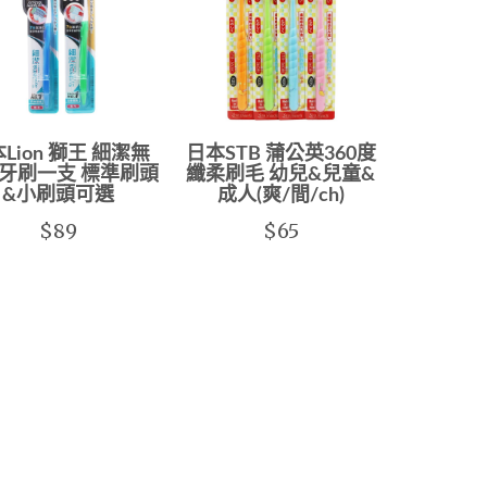
Lion 獅王 細潔無
日本STB 蒲公英360度
牙刷一支 標準刷頭
纖柔刷毛 幼兒&兒童&
&小刷頭可選
成人(爽/間/ch)
$89
$65