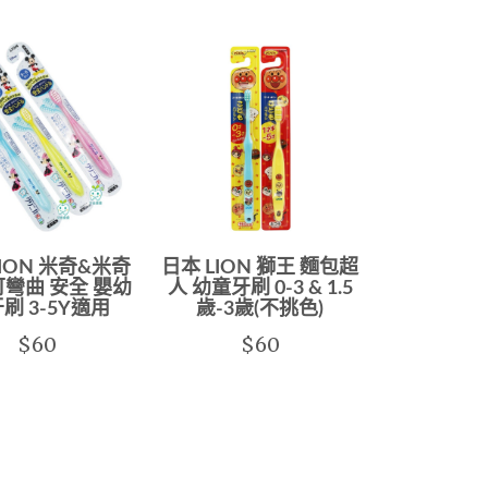
LION 米奇&米奇
日本 LION 獅王 麵包超
可彎曲 安全 嬰幼
人 幼童牙刷 0-3 & 1.5
刷 3-5Y適用
歲-3歲(不挑色)
$60
$60