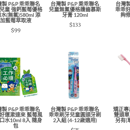
製 P&P 乖乖聯名
台灣製 P&P 乘乖聯名
台灣製
兒童 強鈣藍莓優格
兒童無氟優格護齒慕斯
乖乖好
水(無氟)580ml 添
牙膏 120ml
夠修
加藍莓萃取液
$133
$99
製 P&P 乖乖聯名
台灣製 P&P 乖乖聯名
矯正專
好運漱速來 藍莓風
乖乖刷牙兒童圓頭牙刷
雙頭單
口水10ml 8入 隨身
2入組 (4-12歲適用)
另有(
包