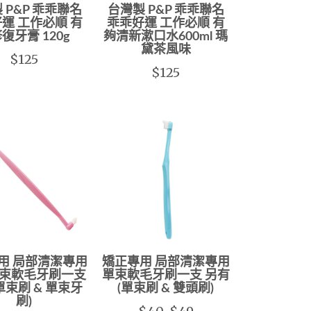
 P&P 乖乖聯名
台灣製 P&P 乖乖聯名
運 工作必順 有
乖乖好運 工作必順 有
復牙膏 120g
夠清新漱口水600ml 瑪
黛茶風味
$125
$125
用 局部清潔專用
矯正專用 局部清潔專用
束軟毛牙刷一支
單束軟毛牙刷一支 另有
單束刷 & 單束牙
(單束刷 & 雙頭刷)
刷)