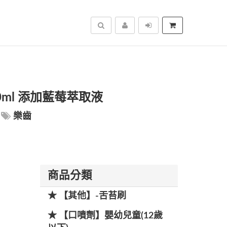
搜尋
0ml 添加藍莓萃取液
樂齒
商品分類
★ 【其他】-舌苔刷
★ 【口噴劑】嬰幼兒童(12歲