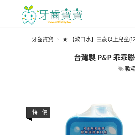
牙齒寶寶
牙齒寶寶
★ 【漱口水】三歲以上兒童(1
台灣製 P&P 乖乖
軟
特 價