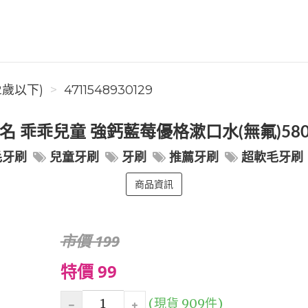
2歲以下)
4711548930129
聯名 乖乖兒童 強鈣藍莓優格漱口水(無氟)58
毛牙刷
兒童牙刷
牙刷
推薦牙刷
超軟毛牙刷
商品資訊
市價 199
特價 99
(現貨 909件)