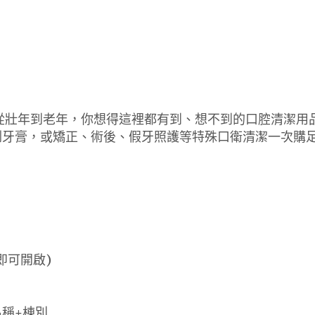
從壯年到老年，你想得這裡都有到、想不到的口腔清潔用品
刷牙膏，或矯正、術後、假牙照護等特殊口衛清潔一次購
即可開啟)
名稱+棟別