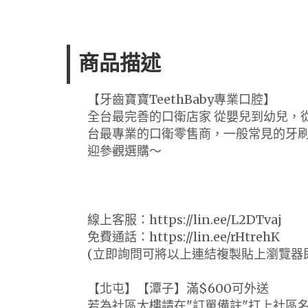
商品描述
【牙齒寶寶TeethBaby專業口腔】
全台最完善的口衛店家 從嬰兒到幼兒，
台最專業的口衛零售商，一般常見的牙
迎參觀選購～
線上客服：https://lin.ee/L2DTvaj
免費通話：https://lin.ee/rHtrehK
(立即詢問可將以上連結複製貼上瀏覽器
【北屯】【潭子】滿$600可外送
若為社區大樓請在"訂單備註"打上社區