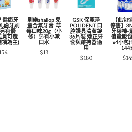
 健康牙
刷樂shallop 兒
GSK 保麗淨
【此包
 乳齒牙刷
童含氟牙膏-草
POLIDENT 口
停售】3
 另有優
莓口味20g（小
腔護具清潔錠
牙線棒-
佳貝可選
條）另有小漱
36片裝 矯正牙
值量販包
選項為主)
口水
套與維持器適
x4小包
用
144
154
$13
$180
$14