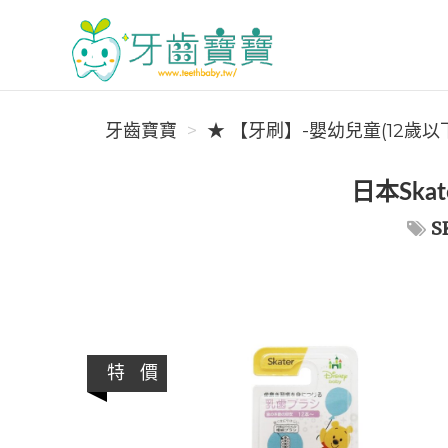
牙齒寶寶
牙齒寶寶
★ 【牙刷】-嬰幼兒童(12歲以
日本Ska
S
特 價