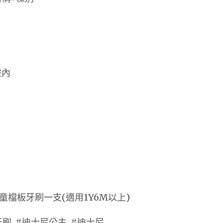
腔內
兒童檔板牙刷一支(適用1Y6M以上)
牙刷, #迪士尼公主, #迪士尼