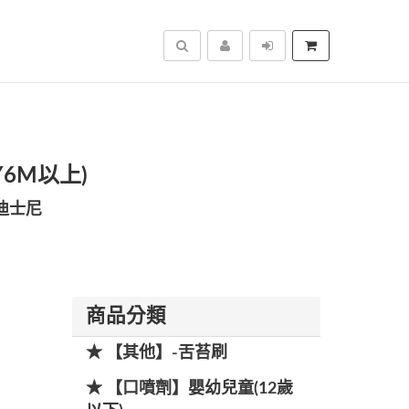
搜尋
Y6M以上)
迪士尼
商品分類
★ 【其他】-舌苔刷
★ 【口噴劑】嬰幼兒童(12歲