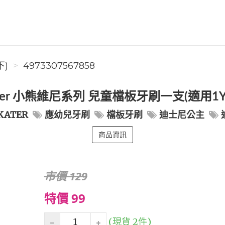
下)
4973307567858
ter 小熊維尼系列 兒童檔板牙刷一支(適用1
KATER
應幼兒牙刷
檔板牙刷
迪士尼公主
商品資訊
市價 129
特價 99
(現貨 2件)