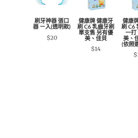
刷牙神器 張口
健康牌 健康牙
健康牌
器 ㄧ入(透明款)
刷 C6 乳齒牙刷
刷 C6
單支售 另有優
一打
$20
美、佳貝
美、
(依照
$14
$