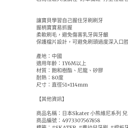
讓寶貝學習自己握住牙刷刷牙
握柄寶寶易抓握
柔軟刷毛，避免傷害乳牙與牙齦
保護檔片設計，可避免刷頭過度深入口
產地：中國
適用年齡：1Y6M以上
材質：飽和樹酯、尼龍、矽膠
耐熱：80度
尺寸：直徑51×114mm
【其他資訊】
商品名稱：日本Skater 小熊維尼系列 
商品編號：4973307567858
標籤：#SKATER, #應幼兒牙刷, #檔板