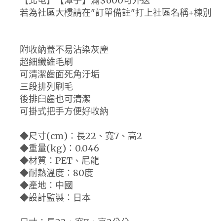
【北屯】【潭子】滿$600可外送
若為社區大樓請在"訂單備註"打上社區名稱+棟別
附收納蓋不易沾染灰塵
超細纖維毛刷
可清潔齒面死角汙垢
三段排列刷毛
後排臼齒也可清潔
可掛式把手方便好收納
◆尺寸(cm)：長22、寬7、高2
◆重量(kg)：0.046
◆材質：PET、尼龍
◆耐熱溫度：80度
◆產地：中國
◆設計監製：日本