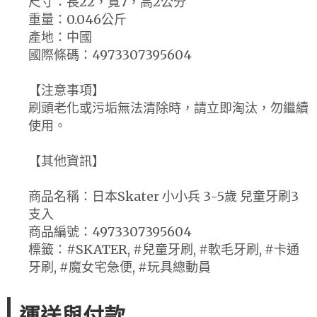
尺寸：長22，寬7，高2公分
重量：0.046公斤
產地：中國
國際條碼：4973307395604
【注意事項】
刷頭老化或污垢無法清除時，請立即淘汰，勿繼續
使用。
【其他資訊】
商品名稱：日本Skater 小小兵 3-5歲 兒童牙刷3
支入
商品編號：4973307395604
標籤：#SKATER, #兒童牙刷, #軟毛牙刷, #卡通
牙刷, #魔女宅急便, #玩具總動員
運送與付款