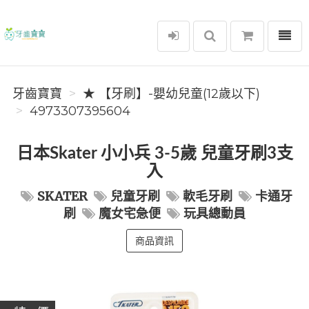
選單
牙齒寶寶
牙齒寶寶
★ 【牙刷】-嬰幼兒童(12歲以下)
4973307395604
日本Skater 小小兵 3-5歲 兒童牙刷3支
入
SKATER
兒童牙刷
軟毛牙刷
卡通牙
刷
魔女宅急便
玩具總動員
商品資訊