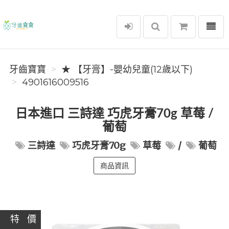
選單
牙齒寶寶
牙齒寶寶
★ 【牙膏】-嬰幼兒童(12歲以下)
4901616009516
日本進口 三詩達 巧虎牙膏70g 草莓 /
葡萄
三詩達
巧虎牙膏70g
草莓
/
葡萄
商品資訊
特 價