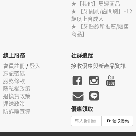
★【其他】周邊商品
★ 【牙間刷/齒間刷】-12
歲以上含成人
★ 【牙醫診所推薦/販售
商品】
線上服務
社群追蹤
會員註冊
/
登入
接收優惠與新產品資訊
忘記密碼
服務條款
隱私權政策
退換貨政策
運送政策
優惠領取
防詐騙宣導
領取優惠