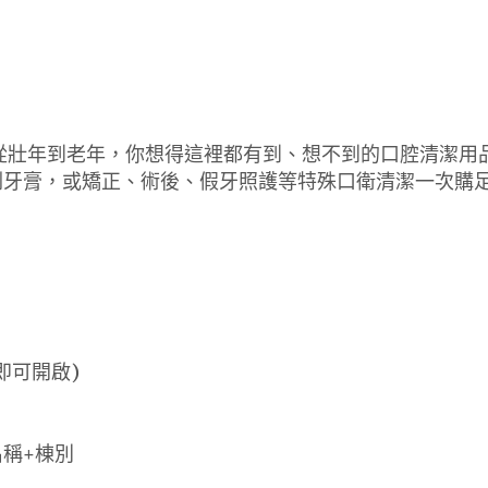
從壯年到老年，你想得這裡都有到、想不到的口腔清潔用品
刷牙膏，或矯正、術後、假牙照護等特殊口衛清潔一次購
即可開啟)
名稱+棟別