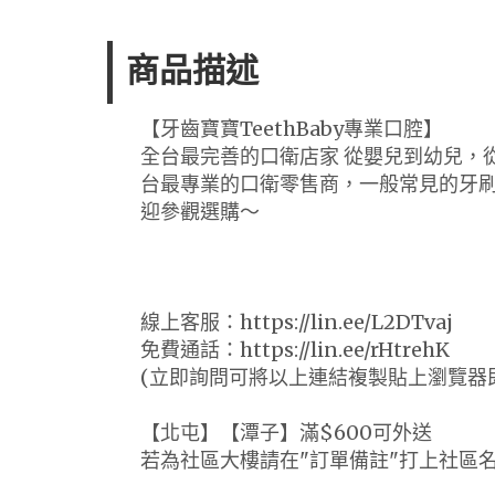
商品描述
【牙齒寶寶TeethBaby專業口腔】
全台最完善的口衛店家 從嬰兒到幼兒，
台最專業的口衛零售商，一般常見的牙
迎參觀選購～
線上客服：https://lin.ee/L2DTvaj
免費通話：https://lin.ee/rHtrehK
(立即詢問可將以上連結複製貼上瀏覽器
【北屯】【潭子】滿$600可外送
若為社區大樓請在"訂單備註"打上社區