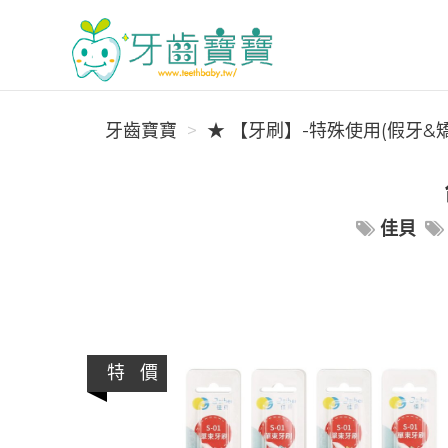
牙齒寶寶
牙齒寶寶
★ 【牙刷】-特殊使用(假牙&
佳貝
特 價