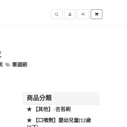
搜尋
支
刷
單頭刷
商品分類
★ 【其他】-舌苔刷
★ 【口噴劑】嬰幼兒童(12歲