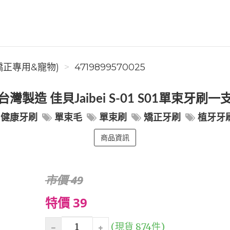
矯正專用&寵物)
4719899570025
台灣製造 佳貝Jaibei S-01 S01單束牙刷一
健康牙刷
單束毛
單束刷
矯正牙刷
植牙牙
商品資訊
市價 49
特價 39
(現貨 874件)