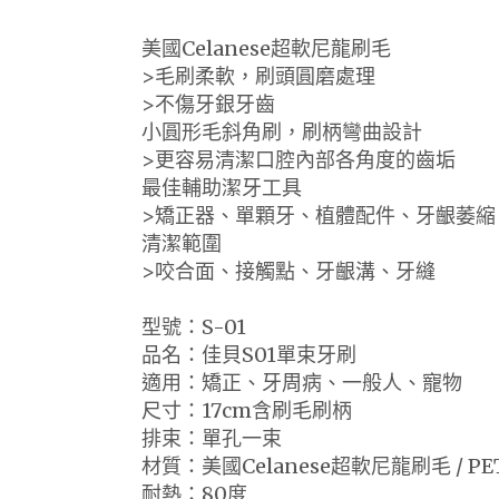
美國Celanese超軟尼龍刷毛
>毛刷柔軟，刷頭圓磨處理
>不傷牙銀牙齒
小圓形毛斜角刷，刷柄彎曲設計
>更容易清潔口腔內部各角度的齒垢
最佳輔助潔牙工具
>矯正器、單顆牙、植體配件、牙齦萎縮
清潔範圍
>咬合面、接觸點、牙齦溝、牙縫
型號：S-01
品名：佳貝S01單束牙刷
適用：矯正、牙周病、一般人、寵物
尺寸：17cm含刷毛刷柄
排束：單孔一束
材質：美國Celanese超軟尼龍刷毛 / PE
耐熱：80度