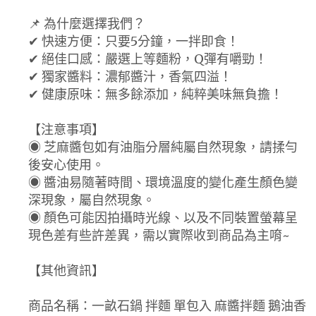
📌 為什麼選擇我們？
✔ 快速方便：只要5分鐘，一拌即食！
✔ 絕佳口感：嚴選上等麵粉，Q彈有嚼勁！
✔ 獨家醬料：濃郁醬汁，香氣四溢！
✔ 健康原味：無多餘添加，純粹美味無負擔！
【注意事項】
◉ 芝麻醬包如有油脂分層純屬自然現象，請揉勻
後安心使用。
◉ 醬油易隨著時間、環境溫度的變化產生顏色變
深現象，屬自然現象。
◉ 顏色可能因拍攝時光線、以及不同裝置螢幕呈
現色差有些許差異，需以實際收到商品為主唷~
【其他資訊】
商品名稱：一畝石鍋 拌麵 單包入 麻醬拌麵 鵝油香