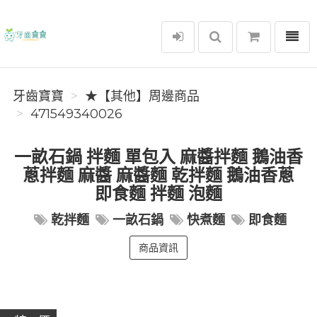
選單
牙齒寶寶
牙齒寶寶
★【其他】周邊商品
471549340026
一畝石鍋 拌麵 單包入 麻醬拌麵 鵝油香
蔥拌麵 麻醬 麻醬麵 乾拌麵 鵝油香蔥
即食麵 拌麵 泡麵
乾拌麵
一畝石鍋
快煮麵
即食麵
商品資訊