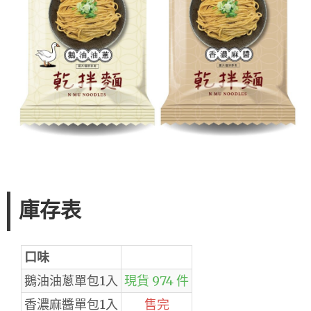
庫存表
口味
鵝油油蔥單包1入
現貨 974 件
香濃麻醬單包1入
售完