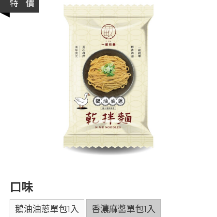
特 價
口味
鵝油油蔥單包1入
香濃麻醬單包1入