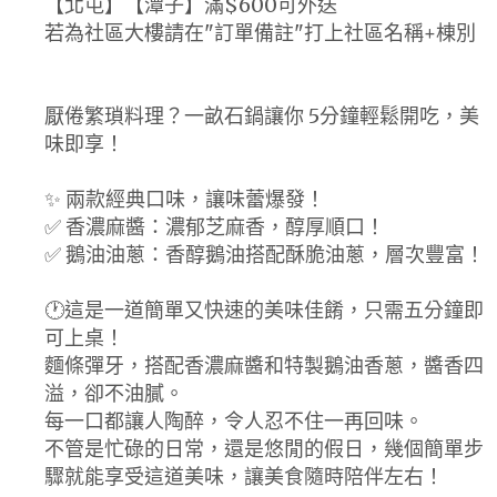
【北屯】【潭子】滿$600可外送
若為社區大樓請在"訂單備註"打上社區名稱+棟別
厭倦繁瑣料理？一畝石鍋讓你 5分鐘輕鬆開吃，美
味即享！
✨ 兩款經典口味，讓味蕾爆發！
✅ 香濃麻醬：濃郁芝麻香，醇厚順口！
✅ 鵝油油蔥：香醇鵝油搭配酥脆油蔥，層次豐富！
🕐這是一道簡單又快速的美味佳餚，只需五分鐘即
可上桌！
麵條彈牙，搭配香濃麻醬和特製鵝油香蔥，醬香四
溢，卻不油膩。
每一口都讓人陶醉，令人忍不住一再回味。
不管是忙碌的日常，還是悠閒的假日，幾個簡單步
驟就能享受這道美味，讓美食隨時陪伴左右！