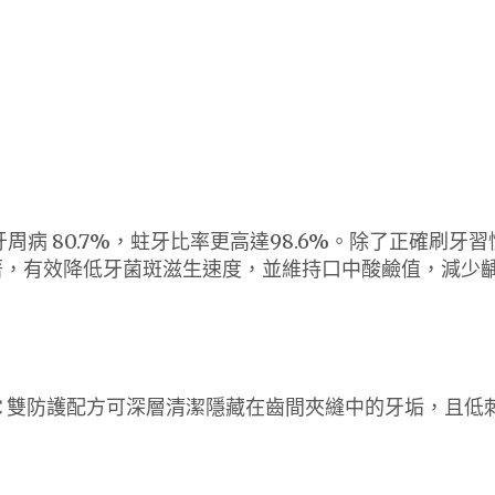
質
病 80.7%，蛀牙比率更高達98.6%。除了正確刷牙習
著，有效降低牙菌斑滋生速度，並維持口中酸鹼值，減少
PC 雙防護配方可深層清潔隱藏在齒間夾縫中的牙垢，且低