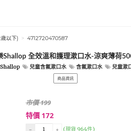
2歲以下)
4712720470587
Shallop 全效溫和護理漱口水-涼爽薄荷50
hallop
兒童含氟漱口水
含氟漱口水
兒童漱
商品資訊
市價 199
特價 172
(現貨 964件)