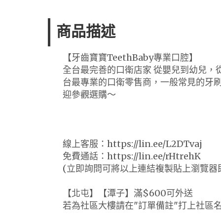
商品描述
【牙齒寶寶TeethBaby專業口腔】
全台最完善的口衛店家 從嬰兒到幼兒，
台最專業的口衛零售商，一般常見的牙
迎參觀選購～
線上客服：https://lin.ee/L2DTvaj
免費通話：https://lin.ee/rHtrehK
(立即詢問可將以上連結複製貼上瀏覽器
【北屯】【潭子】滿$600可外送
若為社區大樓請在"訂單備註"打上社區