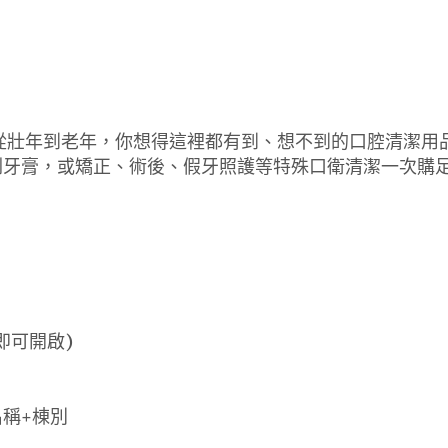
從壯年到老年，你想得這裡都有到、想不到的口腔清潔用品
刷牙膏，或矯正、術後、假牙照護等特殊口衛清潔一次購
即可開啟)
名稱+棟別