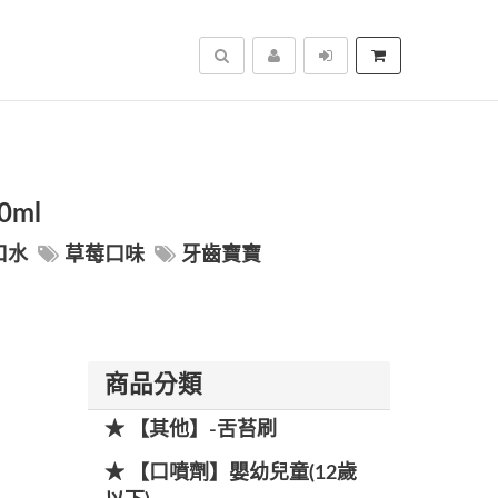
搜尋
0ml
口水
草莓口味
牙齒寶寶
商品分類
★ 【其他】-舌苔刷
★ 【口噴劑】嬰幼兒童(12歲