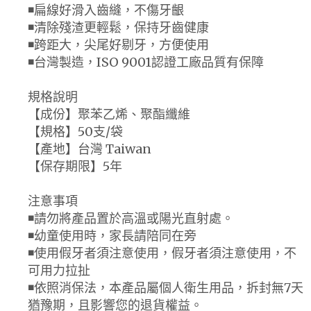
◾️扁線好滑入齒縫，不傷牙齦
◾️清除殘渣更輕鬆，保持牙齒健康
◾️跨距大，尖尾好剔牙，方便使用
◾️台灣製造，ISO 9001認證工廠品質有保障
規格說明
【成份】聚苯乙烯、聚酯纖維
【規格】50支/袋
【產地】台灣 Taiwan
【保存期限】5年
注意事項
◾️請勿將產品置於高溫或陽光直射處。
◾️幼童使用時，家長請陪同在旁
◾️使用假牙者須注意使用，假牙者須注意使用，不
可用力拉扯
◾️依照消保法，本產品屬個人衛生用品，拆封無7天
猶豫期，且影響您的退貨權益。