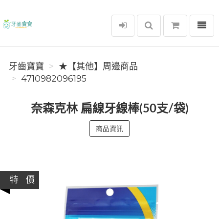
選單
牙齒寶寶
牙齒寶寶
★【其他】周邊商品
4710982096195
奈森克林 扁線牙線棒(50支/袋)
商品資訊
特 價