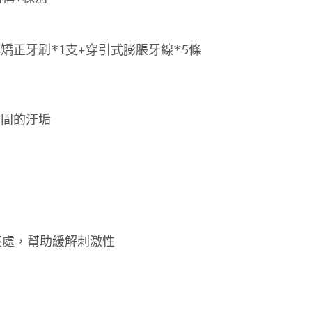
24矯正牙刷*1支+穿引式膨脹牙線*5條
齒間的汙垢
接處，幫助緩解刺激性