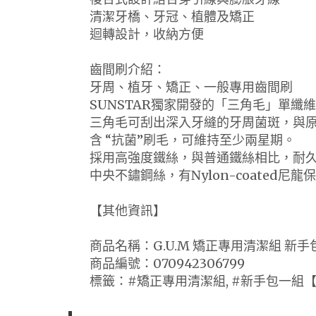
清潔牙橋、牙冠、植體及矯正
迴轉設計，收納方便
齒間刷介紹：
牙周、植牙、矯正、一般專用齒間刷
SUNSTAR獨家開發的「三角毛」單纖
三角毛可刮出深入牙縫的牙周菌斑，與
含 “抗菌”刷毛，可維持至少兩星期。
採用高強度鐵絲，與普通鐵絲相比，耐久
中央不鏽鋼絲，有Nylon-coated尼
【其他資訊】
商品名稱：G.U.M 矯正專用清潔組 新手
商品編號：070942306799
標籤：#矯正專用清潔組, #新手包一組【牙