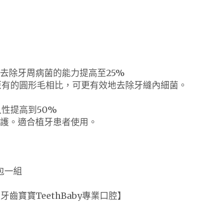
維去除牙周病菌的能力提高至25%
原有的圓形毛相比，可更有效地去除牙縫內細菌。
性提高到50%
龍保護。適合植牙患者使用。
包一組
齒寶寶TeethBaby專業口腔】