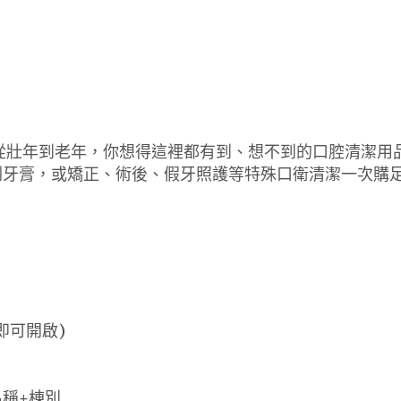
從壯年到老年，你想得這裡都有到、想不到的口腔清潔用品
刷牙膏，或矯正、術後、假牙照護等特殊口衛清潔一次購
即可開啟)
名稱+棟別