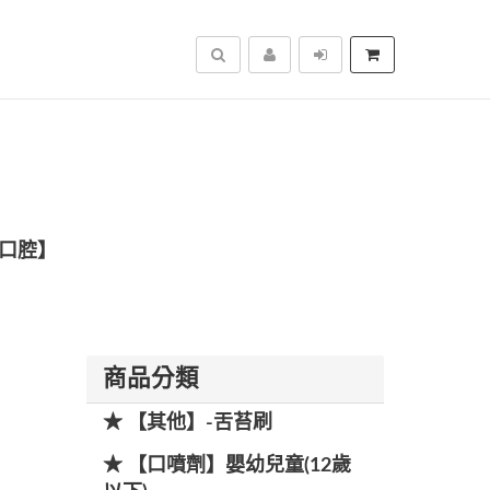
搜尋
業口腔】
商品分類
★ 【其他】-舌苔刷
★ 【口噴劑】嬰幼兒童(12歲