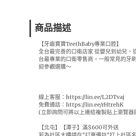
商品描述
【牙齒寶寶TeethBaby專業口腔】
全台最完善的口衛店家 從嬰兒到幼兒，
台最專業的口衛零售商，一般常見的牙
迎參觀選購～
線上客服：https://lin.ee/L2DTvaj
免費通話：https://lin.ee/rHtrehK
(立即詢問可將以上連結複製貼上瀏覽器
【北屯】【潭子】滿$600可外送
若為社區大樓請在"訂單備註"打上社區