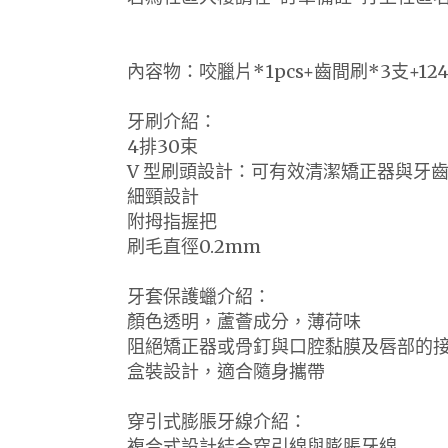
內容物：咬臘片*1pcs+齒間刷*3支+1
牙刷介紹：
4排30束
V 型刷頭設計：可有效清潔矯正器與牙
細頸設計
附拇指握把
刷毛直徑0.2mm
牙套保護蠟介紹：
顏色透明，蘆薈成分，薄荷味
阻絕矯正器或骨釘與口腔黏膜及唇部的
盒裝設計，適合隨身攜帶
穿引式膨脹牙線介紹：
複合式設計結合穿引線與膨脹牙線