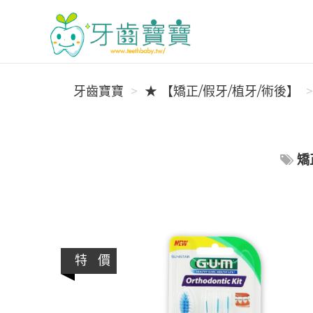
牙齒寶寶
牙齒寶寶
★ 【矯正/假牙/植牙/術後】
矯
特 價