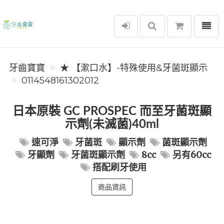
選單
牙齒寶寶
牙齒寶寶
★ 【漱口水】-特殊使用&牙菌斑顯示
0114548161302012
日本原裝 GC PROSPEC 而至牙菌斑顯
示劑(未滅菌)40ml
速可淨
牙菌斑
顯示劑
菌斑顯示劑
牙顯劑
牙菌斑顯示劑
8cc
另有60cc
搭配刷牙使用
商品資訊