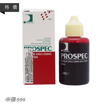
特 價
市價 599