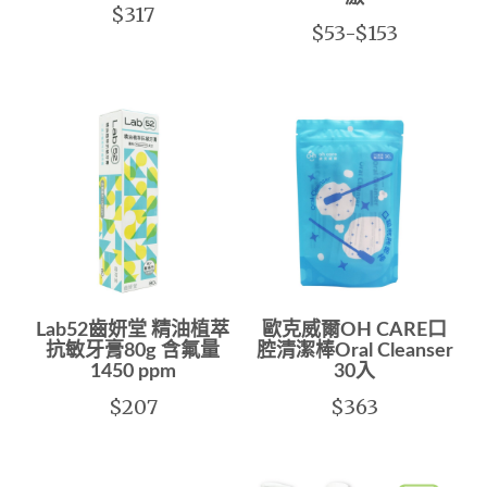
$317
$53-$153
Lab52齒妍堂 精油植萃
歐克威爾OH CARE口
抗敏牙膏80g 含氟量
腔清潔棒Oral Cleanser
1450 ppm
30入
$207
$363