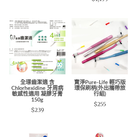
全璟齒潔適 含
寶淨Pure-Life 輕巧版
Chlorhexidine 牙周病
環保刷柄(外出攜帶旅
敏感性適用 凝膠牙膏
行組)
150g
$255
$239