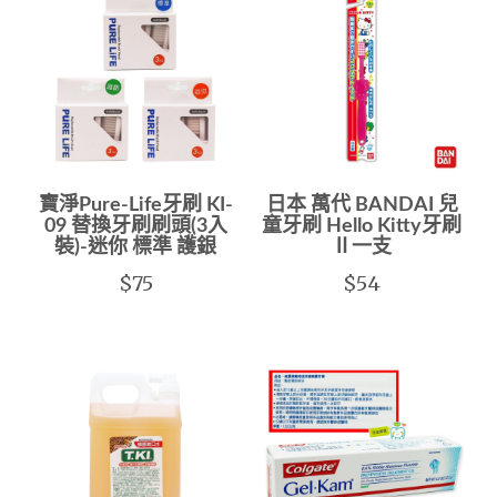
寶淨Pure-Life牙刷 KI-
日本 萬代 BANDAI 兒
09 替換牙刷刷頭(3入
童牙刷 Hello Kitty牙刷
裝)-迷你 標準 護銀
Ⅱ一支
$75
$54