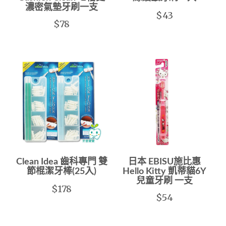
濃密氣墊牙刷一支
$43
$78
Clean Idea 齒科專門 雙
日本 EBISU施比惠
節棍潔牙棒(25入)
Hello Kitty 凱蒂貓6Y
兒童牙刷 一支
$178
$54