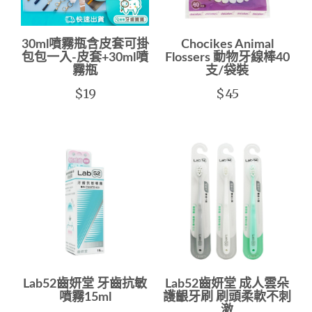
30ml噴霧瓶含皮套可掛
Chocikes Animal
包包一入-皮套+30ml噴
Flossers 動物牙線棒40
霧瓶
支/袋裝
$19
$45
Lab52齒妍堂 牙齒抗敏
Lab52齒妍堂 成人雲朵
噴霧15ml
護齦牙刷 刷頭柔軟不刺
激