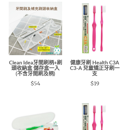
Clean Idea牙間刷柄+刷
健康牙刷 Health C3A
頭收納盒 儲存盒一入
C3-A 兒童矯正牙刷一
(不含牙間刷及柄)
支
$54
$19