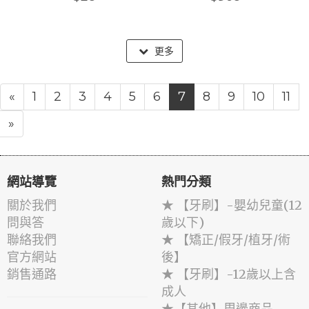
更多
«
1
2
3
4
5
6
7
8
9
10
11
»
網站導覽
熱門分類
關於我們
★ 【牙刷】-嬰幼兒童(12
問與答
歲以下)
聯絡我們
★ 【矯正/假牙/植牙/術
官方網站
後】
銷售通路
★ 【牙刷】-12歲以上含
成人
★【其他】周邊商品