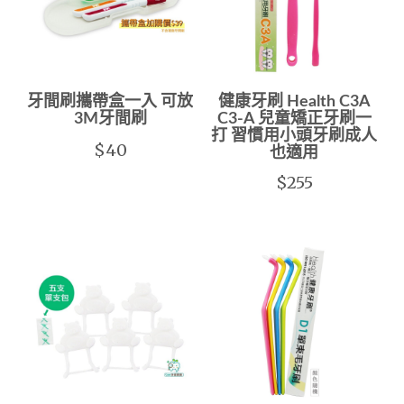
牙間刷攜帶盒一入 可放
健康牙刷 Health C3A
3M牙間刷
C3-A 兒童矯正牙刷一
打 習慣用小頭牙刷成人
$40
也適用
$255