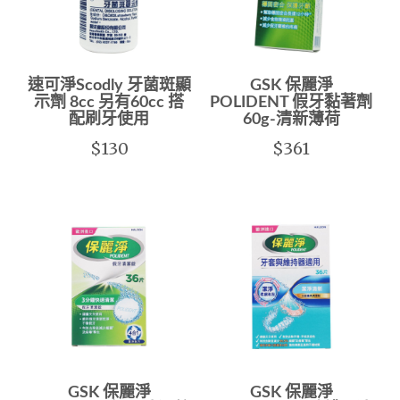
速可淨Scodly 牙菌斑顯
GSK 保麗淨
示劑 8cc 另有60cc 搭
POLIDENT 假牙黏著劑
配刷牙使用
60g-清新薄荷
$130
$361
GSK 保麗淨
GSK 保麗淨