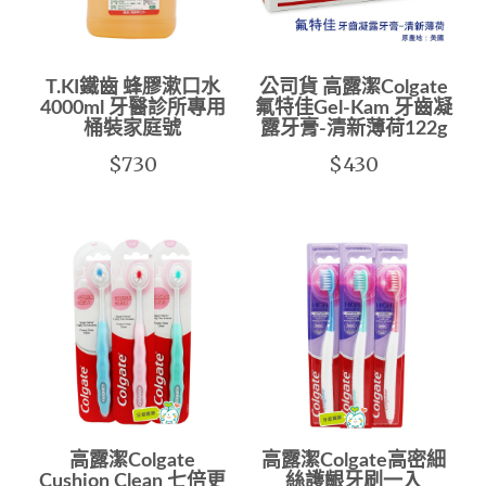
T.KI鐵齒 蜂膠漱口水
公司貨 高露潔Colgate
4000ml 牙醫診所專用
氟特佳Gel-Kam 牙齒凝
桶裝家庭號
露牙膏-清新薄荷122g
$730
$430
高露潔Colgate
高露潔Colgate高密細
Cushion Clean 七倍更
絲護齦牙刷一入