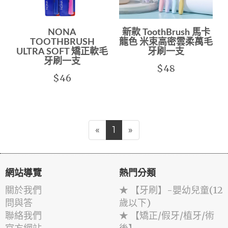
NONA
新款 ToothBrush 馬卡
TOOTHBRUSH
龍色 米束高密雲柔萬毛
ULTRA SOFT 矯正軟毛
牙刷一支
牙刷一支
$48
$46
«
1
»
網站導覽
熱門分類
關於我們
★ 【牙刷】-嬰幼兒童(12
問與答
歲以下)
聯絡我們
★ 【矯正/假牙/植牙/術