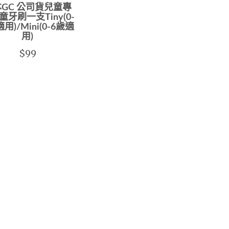
GC 公司貨兒童專
童牙刷一支Tiny(0-
用)/Mini(0-6歲適
用)
$99