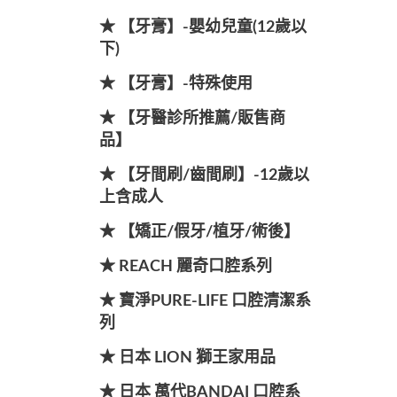
★ 【牙膏】-嬰幼兒童(12歲以
下)
★ 【牙膏】-特殊使用
★ 【牙醫診所推薦/販售商
品】
★ 【牙間刷/齒間刷】-12歲以
上含成人
★ 【矯正/假牙/植牙/術後】
★ REACH 麗奇口腔系列
★ 寶淨PURE-LIFE 口腔清潔系
列
★ 日本 LION 獅王家用品
★ 日本 萬代BANDAI 口腔系