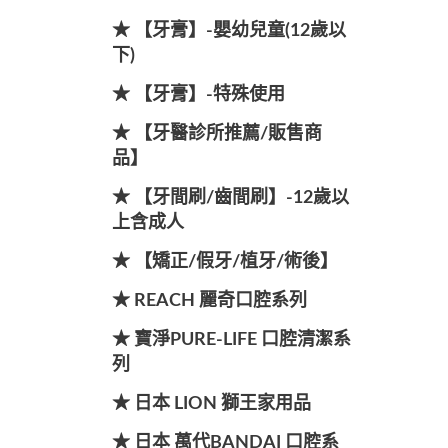
★ 【牙膏】-嬰幼兒童(12歲以
下)
★ 【牙膏】-特殊使用
★ 【牙醫診所推薦/販售商
品】
★ 【牙間刷/齒間刷】-12歲以
上含成人
★ 【矯正/假牙/植牙/術後】
★ REACH 麗奇口腔系列
★ 寶淨PURE-LIFE 口腔清潔系
列
★ 日本 LION 獅王家用品
★ 日本 萬代BANDAI 口腔系