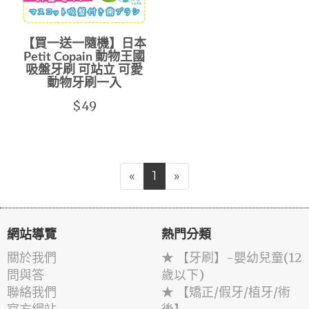
【買一送一隨機】日本
Petit Copain 動物王國
吸盤牙刷 可站立 可愛
動物牙刷一入
$49
«
1
»
網站導覽
熱門分類
關於我們
★ 【牙刷】-嬰幼兒童(12
問與答
歲以下)
聯絡我們
★ 【矯正/假牙/植牙/術