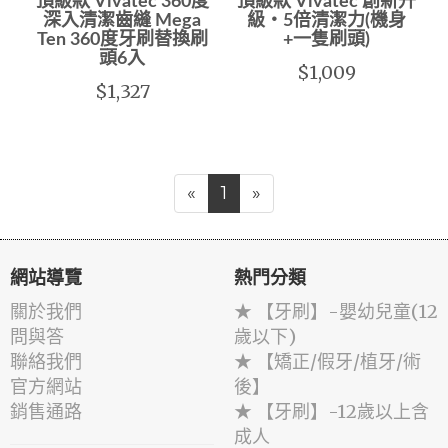
頂級款 Vivatec 360度
頂級款 Vivatec 創新升
深入清潔齒縫 Mega
級‧5倍清潔力(機身
Ten 360度牙刷替換刷
+一隻刷頭)
頭6入
$1,009
$1,327
«
1
»
網站導覽
熱門分類
關於我們
★ 【牙刷】-嬰幼兒童(12
問與答
歲以下)
聯絡我們
★ 【矯正/假牙/植牙/術
官方網站
後】
銷售通路
★ 【牙刷】-12歲以上含
成人