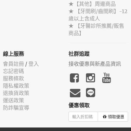
★【其他】周邊商品
★ 【牙間刷/齒間刷】-12
歲以上含成人
★ 【牙醫診所推薦/販售
商品】
線上服務
社群追蹤
會員註冊
/
登入
接收優惠與新產品資訊
忘記密碼
服務條款
隱私權政策
退換貨政策
運送政策
優惠領取
防詐騙宣導
領取優惠