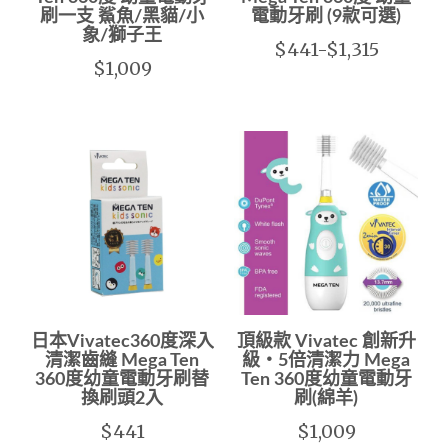
刷一支 鯊魚/黑貓/小
電動牙刷 (9款可選)
象/獅子王
$441-$1,315
$1,009
日本Vivatec360度深入
頂級款 Vivatec 創新升
清潔齒縫 Mega Ten
級‧5倍清潔力 Mega
360度幼童電動牙刷替
Ten 360度幼童電動牙
換刷頭2入
刷(綿羊)
$441
$1,009