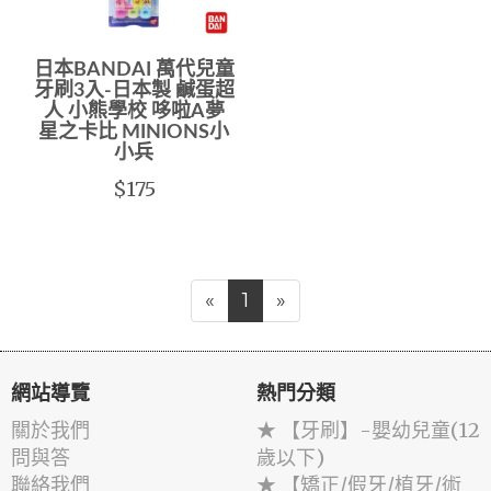
日本BANDAI 萬代兒童
牙刷3入-日本製 鹹蛋超
人 小熊學校 哆啦A夢
星之卡比 MINIONS小
小兵
$175
«
1
»
網站導覽
熱門分類
關於我們
★ 【牙刷】-嬰幼兒童(12
問與答
歲以下)
聯絡我們
★ 【矯正/假牙/植牙/術