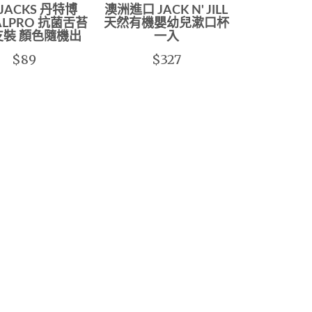
JACKS 丹特博
澳洲進口 JACK N' JILL
ALPRO 抗菌舌苔
天然有機嬰幼兒漱口杯
支裝 顏色隨機出
一入
$89
$327