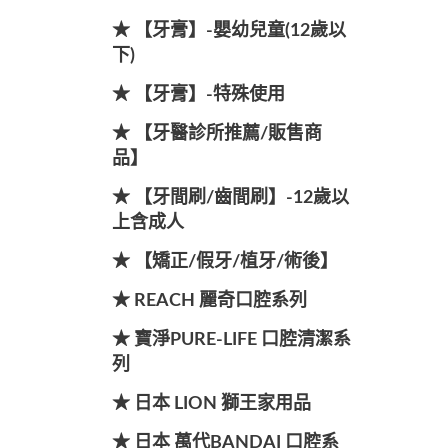
★ 【牙膏】-嬰幼兒童(12歲以
下)
★ 【牙膏】-特殊使用
★ 【牙醫診所推薦/販售商
品】
★ 【牙間刷/齒間刷】-12歲以
上含成人
★ 【矯正/假牙/植牙/術後】
★ REACH 麗奇口腔系列
★ 寶淨PURE-LIFE 口腔清潔系
列
★ 日本 LION 獅王家用品
★ 日本 萬代BANDAI 口腔系