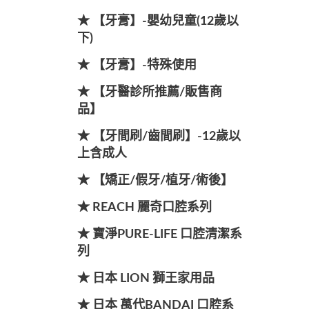
★ 【牙膏】-嬰幼兒童(12歲以
下)
★ 【牙膏】-特殊使用
★ 【牙醫診所推薦/販售商
品】
★ 【牙間刷/齒間刷】-12歲以
上含成人
★ 【矯正/假牙/植牙/術後】
★ REACH 麗奇口腔系列
★ 寶淨PURE-LIFE 口腔清潔系
列
★ 日本 LION 獅王家用品
★ 日本 萬代BANDAI 口腔系