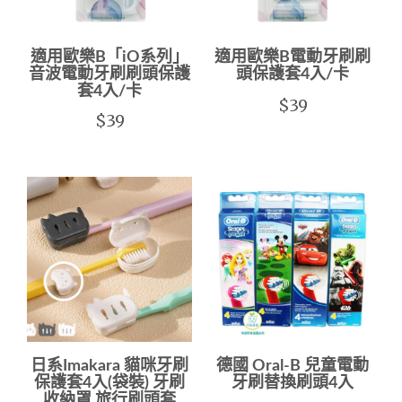
適用歐樂B「iO系列」
適用歐樂B電動牙刷刷
音波電動牙刷刷頭保護
頭保護套4入/卡
套4入/卡
$39
$39
日系Imakara 貓咪牙刷
德國 Oral-B 兒童電動
保護套4入(袋裝) 牙刷
牙刷替換刷頭4入
收納罩 旅行刷頭套