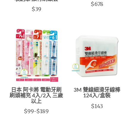
$678
$39
日本 阿卡將 電動牙刷
3M 雙線細滑牙線棒
刷頭補充 4入/2入 三歲
124入/盒裝
以上
$143
$99-$189