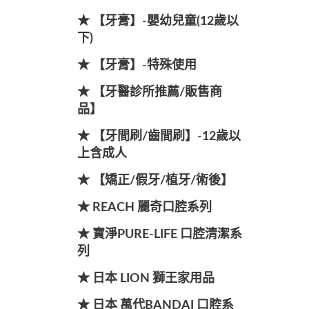
★ 【牙膏】-嬰幼兒童(12歲以
下)
★ 【牙膏】-特殊使用
★ 【牙醫診所推薦/販售商
品】
★ 【牙間刷/齒間刷】-12歲以
上含成人
★ 【矯正/假牙/植牙/術後】
★ REACH 麗奇口腔系列
★ 寶淨PURE-LIFE 口腔清潔系
列
★ 日本 LION 獅王家用品
★ 日本 萬代BANDAI 口腔系