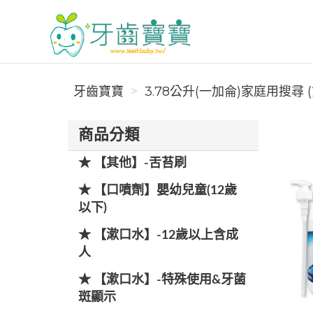
牙齒寶寶
牙齒寶寶
3.78公升(一加侖)家庭用搜尋 (
商品分類
★ 【其他】-舌苔刷
★ 【口噴劑】嬰幼兒童(12歲
以下)
★ 【漱口水】-12歲以上含成
人
★ 【漱口水】-特殊使用&牙菌
斑顯示