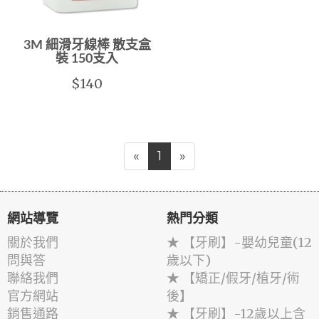
3M 細滑牙線棒 散支盒
裝 150支入
$140
«
1
»
網站導覽
熱門分類
關於我們
★ 【牙刷】-嬰幼兒童(12
問與答
歲以下)
聯絡我們
★ 【矯正/假牙/植牙/術
官方網站
後】
銷售通路
★ 【牙刷】-12歲以上含