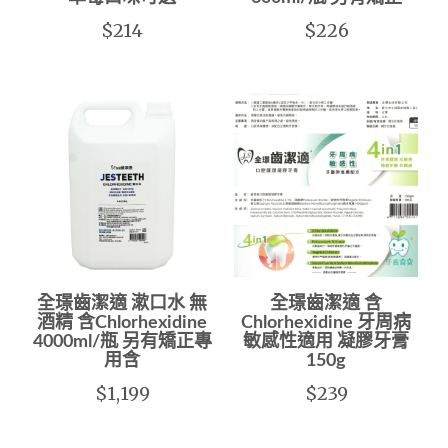
$214
$226
全璟齒潔適 漱口水 無
全璟齒潔適 含
酒精 含Chlorhexidine
Chlorhexidine 牙周病
4000ml/瓶 另有矯正專
敏感性適用 凝膠牙膏
用含
150g
$1,199
$239