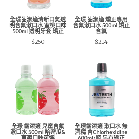
全璟齒潔適清新口氣透
全璟 齒潔適 矯正專用
明含氟漱口水 蜜桃口味
含氟漱口水 500ml 矯正
500ml 透明牙套 矯正
含氟
$250
$214
全璟 齒潔適 兒童含氟
全璟齒潔適 漱口水 無
漱口水 500ml 哈密瓜&
酒精 含Chlorhexidine
草莓口味可選
600ml/瓶 另有矯正