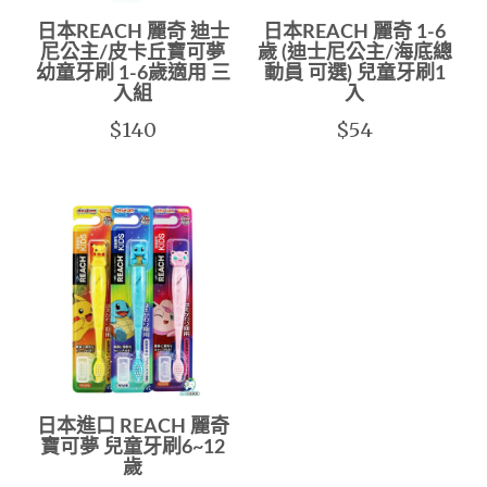
日本REACH 麗奇 迪士
日本REACH 麗奇 1-6
尼公主/皮卡丘寶可夢
歲 (迪士尼公主/海底總
幼童牙刷 1-6歲適用 三
動員 可選) 兒童牙刷1
入組
入
$140
$54
日本進口 REACH 麗奇
寶可夢 兒童牙刷6~12
歲