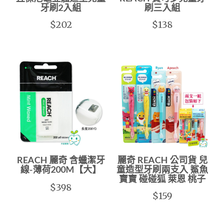
牙刷2入組
刷三入組
$202
$138
REACH 麗奇 含蠟潔牙
麗奇 REACH 公司貨 兒
線-薄荷200M【大】
童造型牙刷兩支入 鯊魚
寶寶 碰碰狐 萊恩 桃子
$398
$159