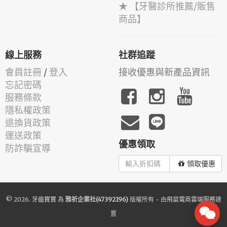
★ 【牙醫診所推薦/販售
商品】
線上服務
社群追蹤
會員註冊
/
登入
接收優惠與新產品資訊
忘記密碼
服務條款
隱私權政策
退換貨政策
運送政策
優惠領取
防詐騙宣導
領取優惠
© 2026.
牙齒寶寶
為
雅祈企業社(47392196)
版權所有 - 由
飛鼠電商雲端服務
建
置