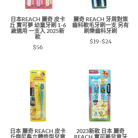
日本REACH 麗奇 皮卡
麗奇 REACH 牙周對策
丘 寶可夢 幼童牙刷 1-6
齒科軟毛牙刷一支 另有
歲適用 一支入 2025新
刷樂齒科牙刷
款
$19-$24
$56
日本 麗奇 REACH 皮卡
2023新款 日本 麗奇
丘傑尼龜立體造型兒童
REACH 寶可夢兒童牙