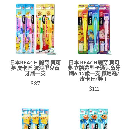
日本REACH 麗奇 寶可
日本 REACH麗奇 寶可
夢 皮卡丘 波浪型兒童
夢 立體造型卡通兒童牙
牙刷一支
刷6-12歲一支 傑尼龜/
皮卡丘/胖丁
$87
$111