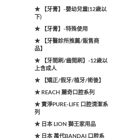
★ 【牙膏】-嬰幼兒童(12歲以
下)
★ 【牙膏】-特殊使用
★ 【牙醫診所推薦/販售商
品】
★ 【牙間刷/齒間刷】-12歲以
上含成人
★ 【矯正/假牙/植牙/術後】
★ REACH 麗奇口腔系列
★ 寶淨PURE-LIFE 口腔清潔系
列
★ 日本 LION 獅王家用品
★ 日本 萬代BANDAI 口腔系